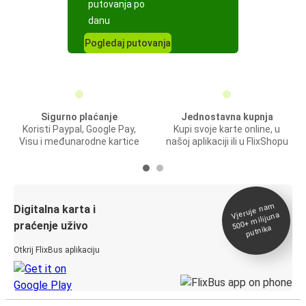
putovanja po
danu
Pogledaj putovanja
Sigurno plaćanje
Jednostavna kupnja
Koristi Paypal, Google Pay,
Kupi svoje karte online, u
Visu i međunarodne kartice
našoj aplikaciji ili u FlixShopu
Vjeruje na
m
500+
Digitalna karta i
milijuna
praćenje uživo
putnika
Otkrij FlixBus aplikaciju