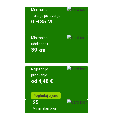
Minimalno
trajanje putovanja
0 H 35 M
Minimalna
udaljenost
39 km
Najjeftinije
putovanje
od 4,48 €
Pogledaj cijene
25
Minimalan broj