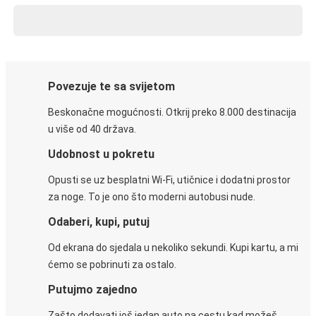
Povezuje te sa svijetom
Beskonačne mogućnosti. Otkrij preko 8.000 destinacija
u više od 40 država.
Udobnost u pokretu
Opusti se uz besplatni Wi-Fi, utičnice i dodatni prostor
za noge. To je ono što moderni autobusi nude.
Odaberi, kupi, putuj
Od ekrana do sjedala u nekoliko sekundi. Kupi kartu, a mi
ćemo se pobrinuti za ostalo.
Putujmo zajedno
Zašto dodavati još jedan auto na cestu kad možeš