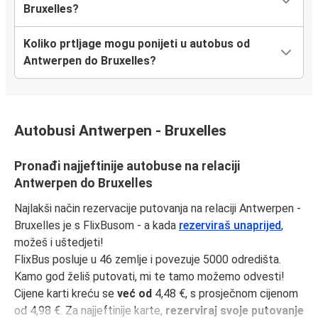
Bruxelles?
Koliko prtljage mogu ponijeti u autobus od
Antwerpen do Bruxelles?
Autobusi Antwerpen - Bruxelles
Pronađi najjeftinije autobuse na relaciji
Antwerpen do Bruxelles
Najlakši način rezervacije putovanja na relaciji Antwerpen -
Bruxelles je s FlixBusom - a kada
rezerviraš unaprijed
,
možeš i uštedjeti!
FlixBus posluje u 46 zemlje i povezuje 5000 odredišta.
Kamo god želiš putovati, mi te tamo možemo odvesti!
Cijene karti kreću se
već od
4,48 €, s prosječnom cijenom
od 4,98 €. Za najjeftinije karte,
rezerviraj svoje putovanje