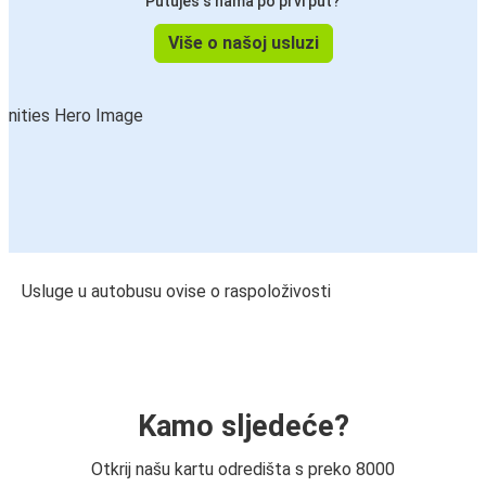
Putuješ s nama po prvi put?
Više o našoj usluzi
Usluge u autobusu ovise o raspoloživosti
Kamo sljedeće?
Otkrij našu kartu odredišta s preko 8000