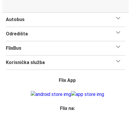
Dolazak u Bruxelles
Počni planirati svoje putovanje u grad Bruxelles sada. Prvi
Autobus
put ga posjećuješ? Evo sve što trebaš znati.
Bruxelles je jedan od najbolje povezanih gradova, tako da
Odredišta
ti neće nedostajati izbora kako doći ovdje. 5 je broj
autobusnih stanica na kojima se nalazi FlixBus Bruxelles, i
FlixBus
povezuje 206 gradova.
Iskoristi svaki trenutak dok posjećuješ znamenitosti u
Korisnička služba
ovom poznatom gradu. Sada je vrijeme da
uskočiš na
FlixBus i kreneš u otkrivanje!
Flix App
Što očekivati u dok putuješ FlixBusom na relaciji
Antwerpen - Bruxelles
Putovanje na relaciji Antwerpen - Bruxelles je brzo, čisto i
udobno - a kupnja karte ne može biti jednostavnija. Možeš
Flix na:
ju kupiti online putem weba, u našoj aplikaciji, osobno u
FlixShopu ili pomoću Google asistenta.
Prihvaćamo plaćanje karticama, te Paypal, Google Pay i