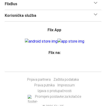
Putovati na relaciji Lille - Međunarodna zračna luka Pariz
FlixBus
Charles de Gaulles FlixBusom znači putovati udobno i u
stilu, sa
svim uslugama
koje su potrebne da ti vrijeme
Korisnička služba
brže prođe. Većina naših autobusa uključuje
besplatni Wi-
Fi,
sustav za zabavu
, WC i utičnice.
Flix App
Možeš ponijeti
jedan komad ručne prtljage i jedan
komad prtljage
za prijavu po putniku, pa čak i ako ideš na
dugo putovanje, ne moraš brinuti o količini prtljage koju
nosiš.
Flix na:
Svim vlasnicima karata
zajamčeno je mjesto
u našim
autobusima, ali ako želiš
rezervirati sjedalo
, možeš to
učiniti u trenutku rezervacije. Odaberi
klasično sjedalo,
sjedalo za stolom, panoramsko sjedalo ili dodatno
sjedalo.
Prijava partnera
Zaštita podataka
Jednostavno rezerviraj online ili u našoj
FlixBus aplikaciji
Prava putnika
Impressum
prilikom kupnje karte bilo kojim od naših dostupnih načina
Izjava o pristupačnosti
plaćanja.
Promijeni postavke za kolačiće