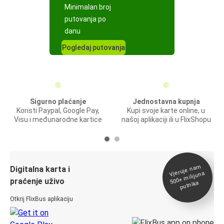
Minimalan broj
putovanja po
danu
Pogledaj putovanja
Sigurno plaćanje
Jednostavna kupnja
Koristi Paypal, Google Pay,
Kupi svoje karte online, u
Visu i međunarodne kartice
našoj aplikaciji ili u FlixShopu
Vjeruje na
m
500+
Digitalna karta i
milijuna
praćenje uživo
putnika
Otkrij FlixBus aplikaciju