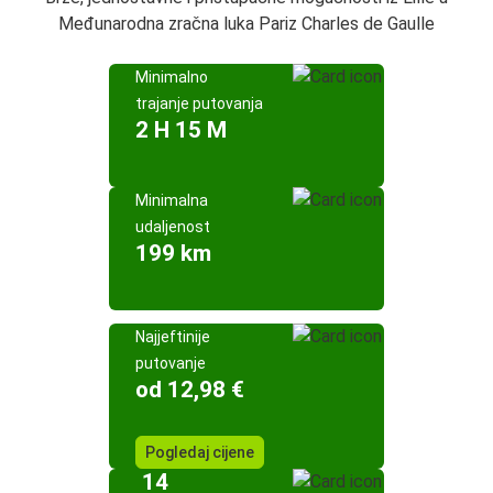
Međunarodna zračna luka Pariz Charles de Gaulle
Minimalno
trajanje putovanja
2 H 15 M
Minimalna
udaljenost
199 km
Najjeftinije
putovanje
od 12,98 €
Pogledaj cijene
14