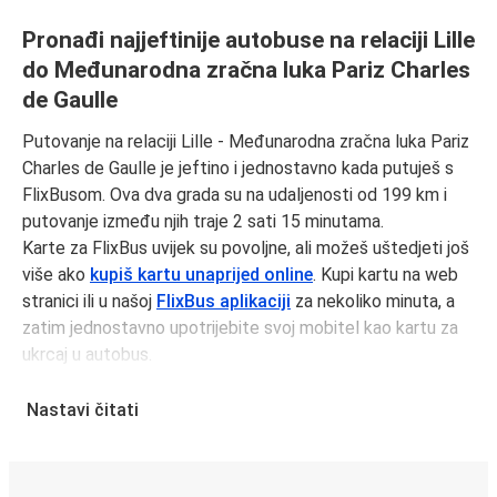
Pronađi najjeftinije autobuse na relaciji Lille
do Međunarodna zračna luka Pariz Charles
de Gaulle
Putovanje na relaciji Lille - Međunarodna zračna luka Pariz
Charles de Gaulle je jeftino i jednostavno kada putuješ s
FlixBusom. Ova dva grada su na udaljenosti od 199 km i
putovanje između njih traje 2 sati 15 minutama.
Karte za FlixBus uvijek su povoljne, ali možeš uštedjeti još
više ako
kupiš kartu unaprijed online
. Kupi kartu na web
stranici ili u našoj
FlixBus aplikaciji
za nekoliko minuta, a
zatim jednostavno upotrijebite svoj mobitel kao kartu za
ukrcaj u autobus.
Autobusne karte za putovanje na relaciji Lille -
Međunarodna zračna luka Pariz Charles de Gaulle možeš
Nastavi čitati
kupiti već od 12,98 € ako rezerviraš unaprijed i/ili izvan
prometnog vremena, poput vikenda i praznika. Za brz,
jednostavan i ekološki osviješten izbor, putuj s FlixBusom.