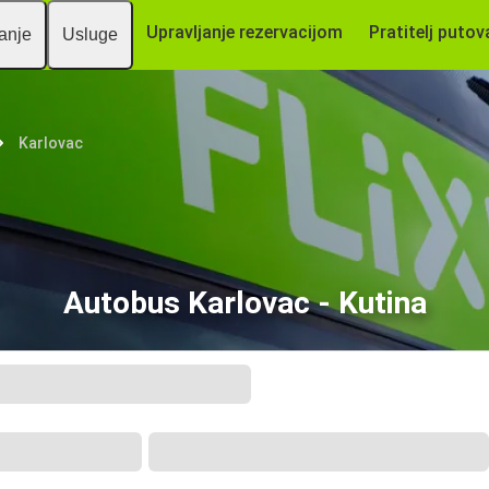
Upravljanje rezervacijom
Pratitelj putov
vanje
Usluge
Karlovac
Autobus Karlovac - Kutina