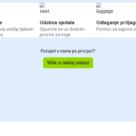
e
Udobna sjedala
Odlaganje prtljag
voj uređaj tijekom
Opustite se uz dodatni
Pretinci za sigurno 
ja
prostor za noge
Putuješ s nama po prvi put?
Više o našoj usluzi