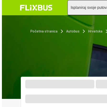
Isplaniraj svoje puto
Početna stranica
Autobus
Hrvatska