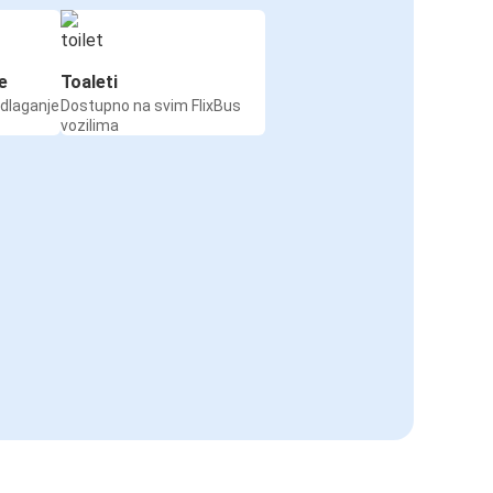
e
Toaleti
odlaganje
Dostupno na svim FlixBus
vozilima