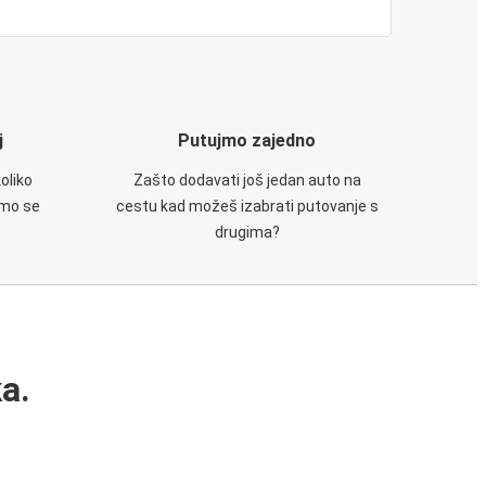
j
Putujmo zajedno
oliko
Zašto dodavati još jedan auto na
emo se
cestu kad možeš izabrati putovanje s
drugima?
a.