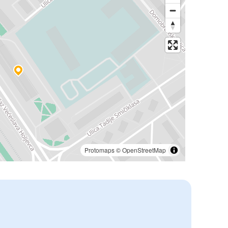
Protomaps
©
OpenStreetMap