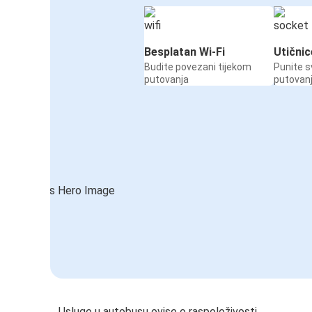
Besplatan Wi-Fi
Utičnic
Budite povezani tijekom
Punite s
putovanja
putovan
Usluge u autobusu ovise o raspoloživosti