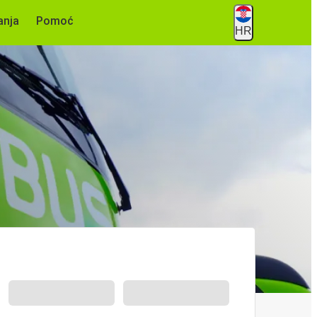
anja
Pomoć
HR