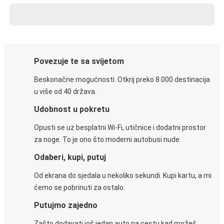
Povezuje te sa svijetom
Beskonačne mogućnosti. Otkrij preko 8.000 destinacija
u više od 40 država.
Udobnost u pokretu
Opusti se uz besplatni Wi-Fi, utičnice i dodatni prostor
za noge. To je ono što moderni autobusi nude.
Odaberi, kupi, putuj
Od ekrana do sjedala u nekoliko sekundi. Kupi kartu, a mi
ćemo se pobrinuti za ostalo.
Putujmo zajedno
Zašto dodavati još jedan auto na cestu kad možeš