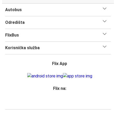
Počni planirati svoje putovanje u grad Varšava sada. Prvi
Autobus
put ga posjećuješ? Evo sve što trebaš znati.
Varšava je jedan od najbolje povezanih gradova, tako da ti
Odredišta
neće nedostajati izbora kako doći ovdje. 19 je broj
autobusnih stanica na kojima se nalazi FlixBus Varšava, i
FlixBus
povezuje 385 gradova.
Iskoristi svaki trenutak dok posjećuješ znamenitosti u
Korisnička služba
ovom poznatom gradu. Sada je vrijeme da
uskočiš na
FlixBus i kreneš u otkrivanje!
Flix App
Što očekivati u dok putuješ FlixBusom na relaciji
Hamburg - Varšava
Putovanje na relaciji Hamburg - Varšava je brzo, čisto i
udobno - a kupnja karte ne može biti jednostavnija. Možeš
Flix na:
ju kupiti online putem weba, u našoj aplikaciji, osobno u
FlixShopu ili pomoću Google asistenta.
Prihvaćamo plaćanje karticama, te Paypal, Google Pay i
Apple Pay, ali možeš izabrati i
druge opcije plaćanja
.