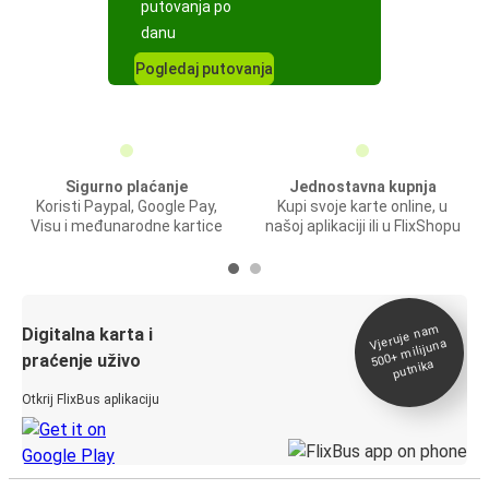
putovanja po
danu
Pogledaj putovanja
Sigurno plaćanje
Jednostavna kupnja
Koristi Paypal, Google Pay,
Kupi svoje karte online, u
Visu i međunarodne kartice
našoj aplikaciji ili u FlixShopu
Vjeruje na
m
500+
Digitalna karta i
milijuna
praćenje uživo
putnika
Otkrij FlixBus aplikaciju