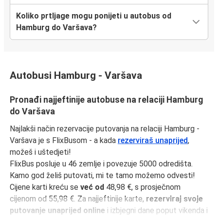
Koliko prtljage mogu ponijeti u autobus od
Hamburg do Varšava?
Autobusi Hamburg - Varšava
Pronađi najjeftinije autobuse na relaciji Hamburg
do Varšava
Najlakši način rezervacije putovanja na relaciji Hamburg -
Varšava je s FlixBusom - a kada
rezerviraš unaprijed
,
možeš i uštedjeti!
FlixBus posluje u 46 zemlje i povezuje 5000 odredišta.
Kamo god želiš putovati, mi te tamo možemo odvesti!
Cijene karti kreću se
već od
48,98 €, s prosječnom
cijenom od 55,98 €. Za najjeftinije karte,
rezerviraj svoje
putovanje unaprijed online
i izbjegni dane poput vikenda i