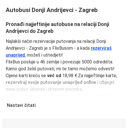
Autobusi Donji Andrijevci - Zagreb
Pronađi najjeftinije autobuse na relaciji Donji
Andrijevci do Zagreb
Najlakši način rezervacije putovanja na relaciji Donji
Andrijevci - Zagreb je s FlixBusom - a kada
rezerviraš
unaprijed
, možeš i uštedjeti!
FlixBus posluje u 46 zemlje i povezuje 5000 odredišta.
Kamo god želiš putovati, mi te tamo možemo odvesti!
Cijene karti kreću se
već od
18,98 €.Za najjeftinije karte,
rezerviraj svoje putovanje unaprijed online
i izbjegni
dane poput vikenda i državnih praznika.
Udaljenost između Donji Andrijevci i Zagreb je
224 km
i
naša najbrža vožnja traje samo
2 sati 46 minutama
.
Nastavi čitati
Učini svoje putovanje još jednostavnijim uz
FlixBus
aplikaciju
. Svi tvoji podaci bit će spremljeni za sljedeće