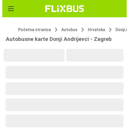
Početna stranica
Autobus
Hrvatska
Donji A
Autobusne karte Donji Andrijevci - Zagreb