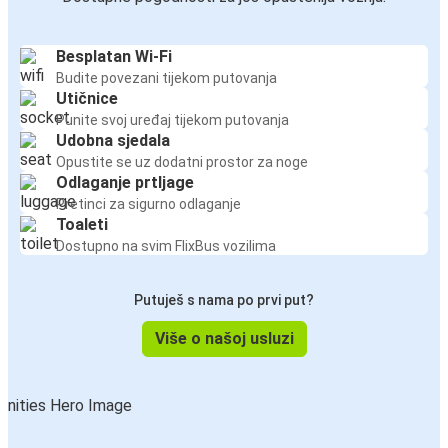
Besplatan Wi-Fi
Budite povezani tijekom putovanja
Utičnice
Punite svoj uređaj tijekom putovanja
Udobna sjedala
Opustite se uz dodatni prostor za noge
Odlaganje prtljage
Pretinci za sigurno odlaganje
Toaleti
Dostupno na svim FlixBus vozilima
Putuješ s nama po prvi put?
Više o našoj usluzi