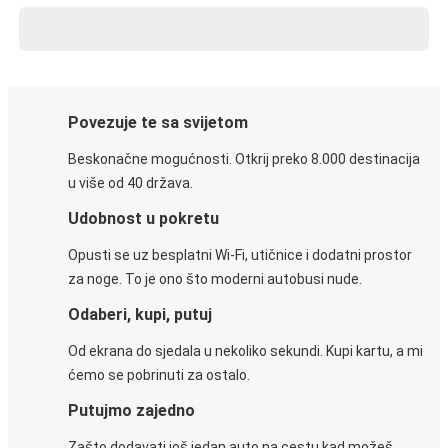
Povezuje te sa svijetom
Beskonačne mogućnosti. Otkrij preko 8.000 destinacija
u više od 40 država.
Udobnost u pokretu
Opusti se uz besplatni Wi-Fi, utičnice i dodatni prostor
za noge. To je ono što moderni autobusi nude.
Odaberi, kupi, putuj
Od ekrana do sjedala u nekoliko sekundi. Kupi kartu, a mi
ćemo se pobrinuti za ostalo.
Putujmo zajedno
Zašto dodavati još jedan auto na cestu kad možeš