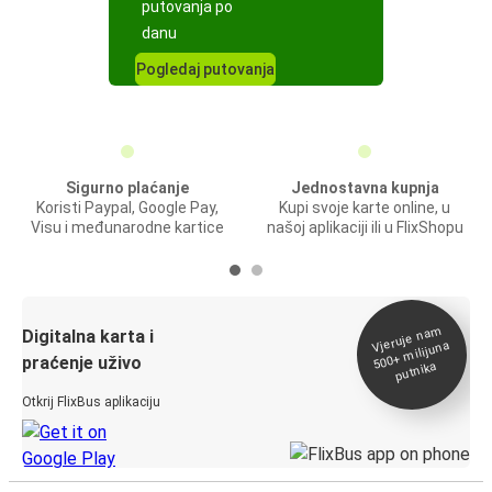
putovanja po
danu
Pogledaj putovanja
Sigurno plaćanje
Jednostavna kupnja
Koristi Paypal, Google Pay,
Kupi svoje karte online, u
Visu i međunarodne kartice
našoj aplikaciji ili u FlixShopu
Vjeruje na
m
500+
Digitalna karta i
milijuna
praćenje uživo
putnika
Otkrij FlixBus aplikaciju