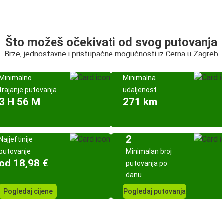
Što možeš očekivati od svog putovanja
Brze, jednostavne i pristupačne mogućnosti iz Cerna u Zagreb
Minimalno
Minimalna
trajanje putovanja
udaljenost
3 H 56 M
271 km
2
Najjeftinije
putovanje
Minimalan broj
od 18,98 €
putovanja po
danu
Pogledaj cijene
Pogledaj putovanja