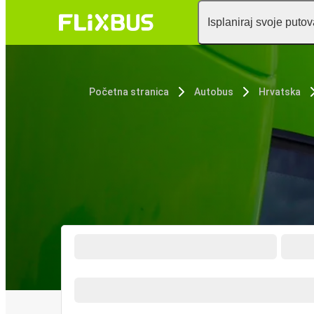
Isplaniraj svoje puto
Početna stranica
Autobus
Hrvatska