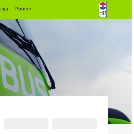
anja
Pomoć
HR