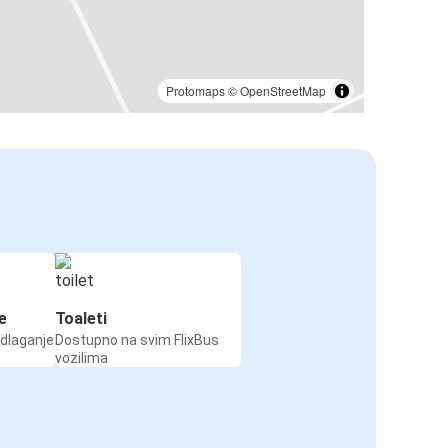
Protomaps
©
OpenStreetMap
e
Toaleti
odlaganje
Dostupno na svim FlixBus
vozilima