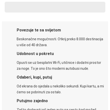
Povezuje te sa svijetom
Beskonačne mogućnosti. Otkrij preko 8.000 destinacija
u više od 40 država.
Udobnost u pokretu
Opusti se uz besplatni Wi-Fi, utičnice i dodatni prostor
za noge. To je ono što moderni autobusi nude.
Odaberi, kupi, putuj
Od ekrana do sjedala u nekoliko sekundi. Kupi kartu, a mi
ćemo se pobrinuti za ostalo.
Putujmo zajedno
Zašto dodavati još jedan auto na cestu kad možeš