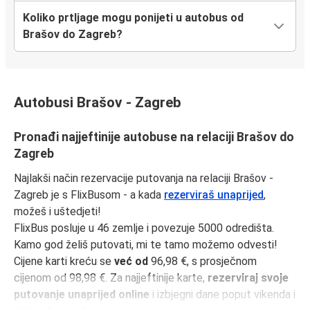
Koliko prtljage mogu ponijeti u autobus od
Brašov do Zagreb?
Autobusi Brašov - Zagreb
Pronađi najjeftinije autobuse na relaciji Brašov do
Zagreb
Najlakši način rezervacije putovanja na relaciji Brašov -
Zagreb je s FlixBusom - a kada
rezerviraš unaprijed
,
možeš i uštedjeti!
FlixBus posluje u 46 zemlje i povezuje 5000 odredišta.
Kamo god želiš putovati, mi te tamo možemo odvesti!
Cijene karti kreću se
već od
96,98 €, s prosječnom
cijenom od 98,98 €. Za najjeftinije karte,
rezerviraj svoje
putovanje unaprijed online
i izbjegni dane poput vikenda i