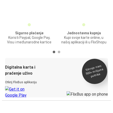
Sigurno plaćanje
Jednostavna kupnja
Koristi Paypal, Google Pay,
Kupi svoje karte online, u
Visu i međunarodne kartice
našoj aplikaciji ili u FlixShopu
Vjeruje na
m
500+
Digitalna karta i
milijuna
praćenje uživo
putnika
Otkrij FlixBus aplikaciju