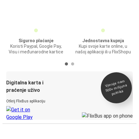
Sigurno plaćanje
Jednostavna kupnja
Koristi Paypal, Google Pay,
Kupi svoje karte online, u
Visu i međunarodne kartice
našoj aplikaciji ili u FlixShopu
Vjeruje na
m
500+
Digitalna karta i
milijuna
praćenje uživo
putnika
Otkrij FlixBus aplikaciju