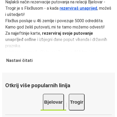
Najlakši način rezervacije putovanja na relaciji Bjelovar -
Trogir je s FlixBusom - a kada
rezerviraš unaprijed
, možeš
i uštedjeti!
FlixBus posluje u 46 zemlje i povezuje 5000 odredišta.
Kamo god želiš putovati, mi te tamo možemo odvesti!
Za najjeftinije karte,
rezerviraj svoje putovanje
unaprijed online
i izbjegni dane poput vikenda i državnih
praznika.
Udaljenost između Bjelovar i Trogir je
464 km
i naša
najbrža vožnja traje samo
6 sati 20 minutama
.
Nastavi čitati
Učini svoje putovanje još jednostavnijim uz
FlixBus
aplikaciju
. Svi tvoji podaci bit će spremljeni za sljedeće
putovanje.
Otkrij više popularnih linija
Putovanje autobusom iz Bjelovar
Bjelovar
Trogir
Spreman/na za putovanje iz Bjelovar? Grad Bjelovar je
prometno čvorište sa 1 kolodvora i je dobro povezan s
autobusima za 103 destinacije u cijeloj zemlji.