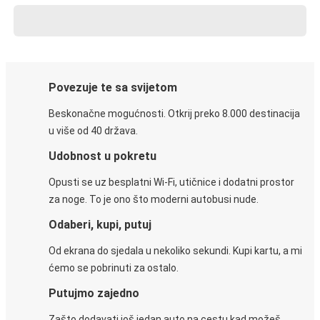
Povezuje te sa svijetom
Beskonačne mogućnosti. Otkrij preko 8.000 destinacija
u više od 40 država.
Udobnost u pokretu
Opusti se uz besplatni Wi-Fi, utičnice i dodatni prostor
za noge. To je ono što moderni autobusi nude.
Odaberi, kupi, putuj
Od ekrana do sjedala u nekoliko sekundi. Kupi kartu, a mi
ćemo se pobrinuti za ostalo.
Putujmo zajedno
Zašto dodavati još jedan auto na cestu kad možeš