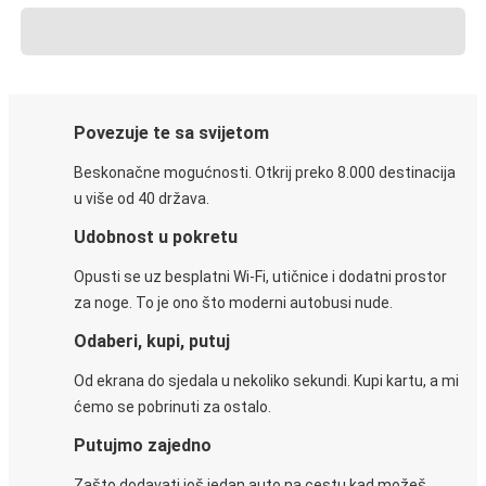
Povezuje te sa svijetom
Beskonačne mogućnosti. Otkrij preko 8.000 destinacija
u više od 40 država.
Udobnost u pokretu
Opusti se uz besplatni Wi-Fi, utičnice i dodatni prostor
za noge. To je ono što moderni autobusi nude.
Odaberi, kupi, putuj
Od ekrana do sjedala u nekoliko sekundi. Kupi kartu, a mi
ćemo se pobrinuti za ostalo.
Putujmo zajedno
Zašto dodavati još jedan auto na cestu kad možeš