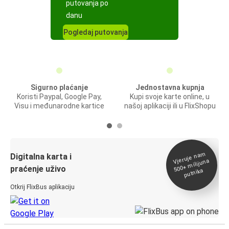
putovanja po
danu
Pogledaj putovanja
Sigurno plaćanje
Jednostavna kupnja
Koristi Paypal, Google Pay,
Kupi svoje karte online, u
Visu i međunarodne kartice
našoj aplikaciji ili u FlixShopu
Vjeruje na
m
500+
Digitalna karta i
milijuna
praćenje uživo
putnika
Otkrij FlixBus aplikaciju