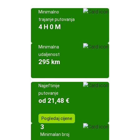
Minimalno
trajanje putovanja
4 H 0 M
Minimalna
udaljenost
295 km
Najjeftinije
putovanje
od 21,48 €
Pogledaj cijene
3
Minimalan broj