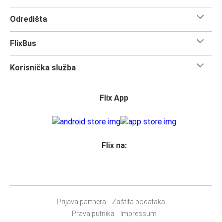
dobro opremimo za tvoje putovanje, kako bismo ga učinili
što ugodnijim.
Odredišta
Dolazak u Zagreb
FlixBus
Počni planirati svoje putovanje u grad Zagreb sada. Prvi
put ga posjećuješ? Evo sve što trebaš znati.
Korisnička služba
Zagreb je jedan od najbolje povezanih gradova, tako da ti
neće nedostajati izbora kako doći ovdje. 1 je broj
autobusnih stanica na kojima se nalazi FlixBus Zagreb, i
Flix App
povezuje 570 gradova.
Iskoristi svaki trenutak dok posjećuješ znamenitosti u
ovom poznatom gradu. Sada je vrijeme da
uskočiš na
FlixBus i kreneš u otkrivanje!
Flix na:
Što očekivati u dok putuješ FlixBusom na relaciji
Bibinje - Zagreb
Putovanje na relaciji Bibinje - Zagreb je brzo, čisto i
Prijava partnera
Zaštita podataka
udobno - a kupnja karte ne može biti jednostavnija. Možeš
Prava putnika
Impressum
ju kupiti online putem weba, u našoj aplikaciji, osobno u