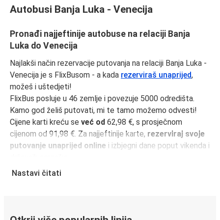
Autobusi Banja Luka - Venecija
Pronađi najjeftinije autobuse na relaciji Banja
Luka do Venecija
Najlakši način rezervacije putovanja na relaciji Banja Luka -
Venecija je s FlixBusom - a kada
rezerviraš unaprijed
,
možeš i uštedjeti!
FlixBus posluje u 46 zemlje i povezuje 5000 odredišta.
Kamo god želiš putovati, mi te tamo možemo odvesti!
Cijene karti kreću se
već od
62,98 €, s prosječnom
cijenom od 91,98 €. Za najjeftinije karte,
rezerviraj svoje
putovanje unaprijed online
i izbjegni dane poput vikenda i
državnih praznika.
Udaljenost između Banja Luka i Venecija je
618 km
i naša
Nastavi čitati
najbrža vožnja traje samo
10 sati
.
Učini svoje putovanje još jednostavnijim uz
FlixBus
aplikaciju
. Svi tvoji podaci bit će spremljeni za sljedeće