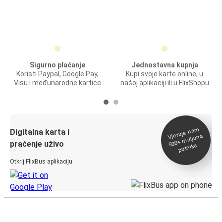
Sigurno plaćanje
Jednostavna kupnja
Koristi Paypal, Google Pay,
Kupi svoje karte online, u
Visu i međunarodne kartice
našoj aplikaciji ili u FlixShopu
Vjeruje na
m
500+
Digitalna karta i
milijuna
praćenje uživo
putnika
Otkrij FlixBus aplikaciju