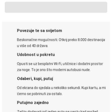
Povezuje te sa svijetom
Beskonačne mogućnosti. Otkrij preko 8.000 destinacija
u više od 40 država.
Udobnost u pokretu
Opusti se uz besplatni Wi-Fi, utičnice i dodatni prostor
za noge. To je ono što moderni autobusi nude.
Odaberi, kupi, putuj
Od ekrana do sjedala u nekoliko sekundi. Kupi kartu, a mi
ćemo se pobrinuti za ostalo.
Putujmo zajedno
Zašto dodavati još jedan auto na cestu kad možeš