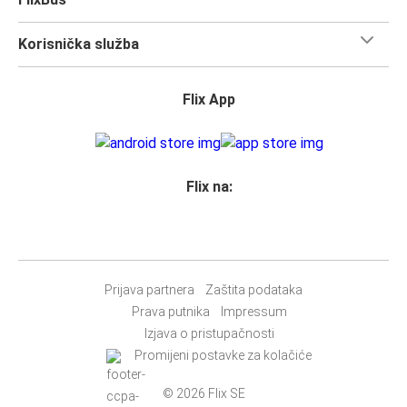
povezuje 170 gradova.
Iskoristi svaki trenutak dok posjećuješ znamenitosti u
Korisnička služba
ovom poznatom gradu. Sada je vrijeme da
uskočiš na
FlixBus i kreneš u otkrivanje!
Flix App
Što očekivati u dok putuješ FlixBusom na relaciji
Banja Luka - Venecija
Putovanje na relaciji Banja Luka - Venecija je brzo, čisto i
udobno - a kupnja karte ne može biti jednostavnija. Možeš
Flix na:
ju kupiti online putem weba, u našoj aplikaciji, osobno u
FlixShopu ili pomoću Google asistenta.
Prihvaćamo plaćanje karticama, te Paypal, Google Pay i
Apple Pay, ali možeš izabrati i
druge opcije plaćanja
.
Prijava partnera
Zaštita podataka
Najlakši način kupnje karte je pomoću naše
aplikacije
.
Prava putnika
Impressum
Moći ćeš izvršiti svoju kupnju u roku od nekoliko sekundi i
Izjava o pristupačnosti
nema potrebe za ispisom
i nošenjem karte sa sobom, jer
Promijeni postavke za kolačiće
će tvoj telefon biti tvoja karta.
© 2026 Flix SE
Želiš li sjediti uz obitelj ili prijatelje ili ostaviti prostor kraj