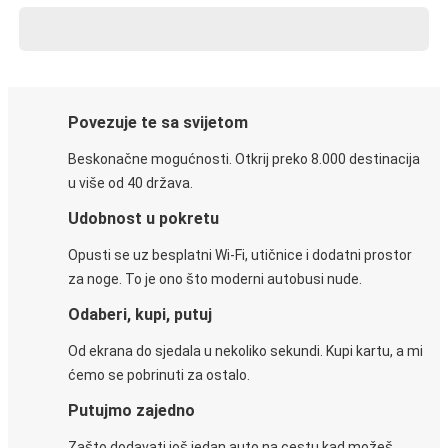
Povezuje te sa svijetom
Beskonačne mogućnosti. Otkrij preko 8.000 destinacija
u više od 40 država.
Udobnost u pokretu
Opusti se uz besplatni Wi-Fi, utičnice i dodatni prostor
za noge. To je ono što moderni autobusi nude.
Odaberi, kupi, putuj
Od ekrana do sjedala u nekoliko sekundi. Kupi kartu, a mi
ćemo se pobrinuti za ostalo.
Putujmo zajedno
Zašto dodavati još jedan auto na cestu kad možeš