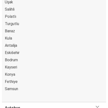
Uşak
Salihli
Polatlı
Turgutlu
Banaz
Kula
Antalija
Eskišehir
Bodrum
Kayseri
Konya
Fethiye
Samsun
Autobus