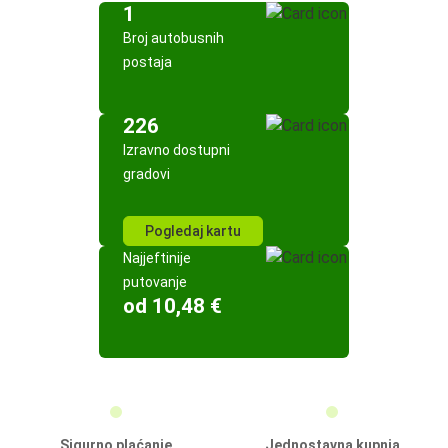
1
Broj autobusnih
postaja
226
Izravno dostupni
gradovi
Pogledaj kartu
Najjeftinije
putovanje
od 10,48 €
Sigurno plaćanje
Jednostavna kupnja