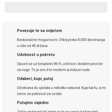
Povezuje te sa svijetom
Beskonačne mogućnosti. Otkrij preko 8.000 destinacija
u više od 40 država.
Udobnost u pokretu
Opusti se uz besplatni Wi-Fi, utičnice i dodatni prostor
za noge. To je ono što moderni autobusi nude.
Odaberi, kupi, putuj
Od ekrana do sjedala u nekoliko sekundi. Kupi kartu, a mi
ćemo se pobrinuti za ostalo.
Putujmo zajedno
Zašto dodavati još jedan auto na cestu kad možeš