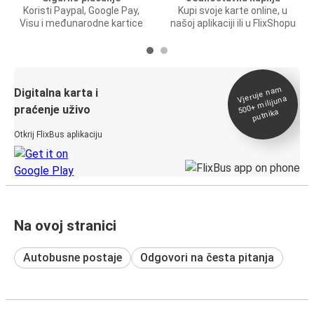
Koristi Paypal, Google Pay,
Kupi svoje karte online, u
Visu i međunarodne kartice
našoj aplikaciji ili u FlixShopu
Vjeruje na
m
500+
Digitalna karta i
milijuna
praćenje uživo
putnika
Otkrij FlixBus aplikaciju
Na ovoj stranici
Autobusne postaje
Odgovori na česta pitanja