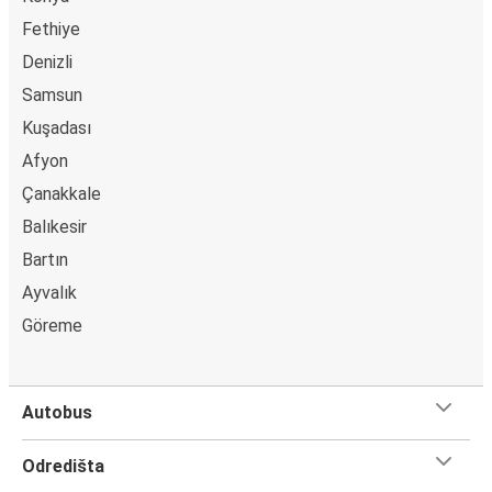
Fethiye
Denizli
Samsun
Kuşadası
Afyon
Çanakkale
Balıkesir
Bartın
Ayvalık
Göreme
Autobus
Odredišta