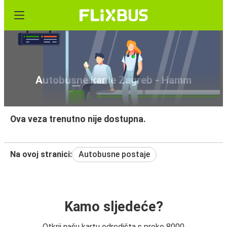
Autobusne karte Zagreb - Hamm
Ova veza trenutno nije dostupna.
Na ovoj stranici:
Autobusne postaje
Kamo sljedeće?
Otkrij našu kartu odredišta s preko 8000