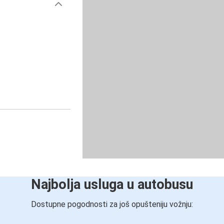
Najbolja usluga u autobusu
Dostupne pogodnosti za još opušteniju vožnju: