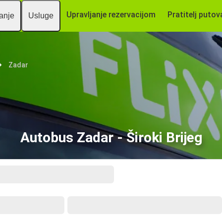
Upravljanje rezervacijom
Pratitelj putov
vanje
Usluge
Zadar
Autobus Zadar - Široki Brijeg