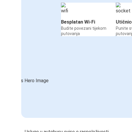
Besplatan Wi-Fi
Utičnic
Budite povezani tijekom
Punite s
putovanja
putovan
Usluge u autobusu ovise o raspoloživosti