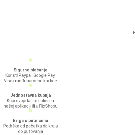
B
Sigurno plaćanje
Koristi Paypal, Google Pay,
Visu i međunarodne kartice
Jednostavna kupnja
Kupi svoje karte online, u
našoj aplikaciji ili u FlixShopu
Briga o putnicima
Podrška od početka do kraja
do putovanja