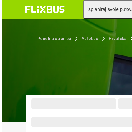
Isplaniraj svoje puto
Početna stranica
Autobus
Hrvatska