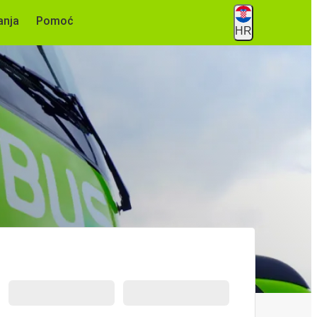
anja
Pomoć
HR