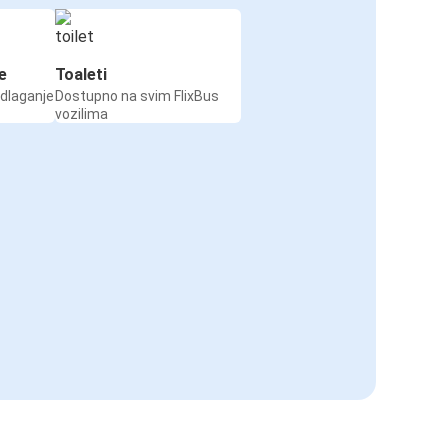
e
Toaleti
odlaganje
Dostupno na svim FlixBus
vozilima