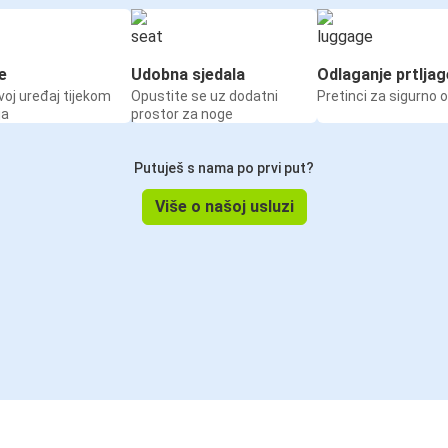
e
Udobna sjedala
Odlaganje prtljag
voj uređaj tijekom
Opustite se uz dodatni
Pretinci za sigurno 
ja
prostor za noge
Putuješ s nama po prvi put?
Više o našoj usluzi