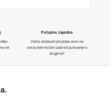
j
Putujmo zajedno
oliko
Zašto dodavati još jedan auto na
emo se
cestu kad možeš izabrati putovanje s
drugima?
a.