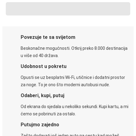
Povezuje te sa svijetom
Beskonačne mogućnosti. Otkrij preko 8.000 destinacija
u više od 40 država.
Udobnost u pokretu
Opusti se uz besplatni Wi-Fi, utičnice i dodatni prostor
za noge. To je ono što moderni autobusi nude.
Odaberi, kupi, putuj
Od ekrana do sjedala u nekoliko sekundi. Kupi kartu, a mi
ćemo se pobrinuti za ostalo.
Putujmo zajedno
Zašto dodavati još jedan auto na cestu kad možeš