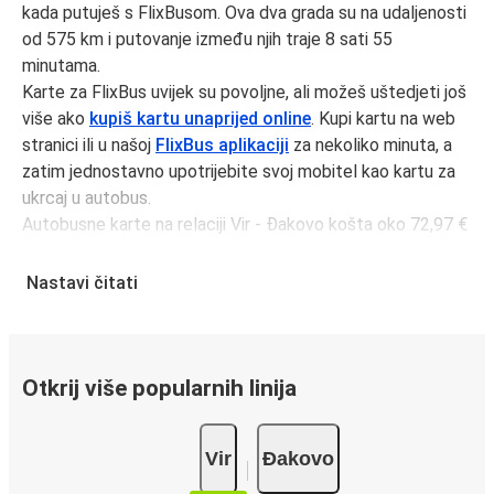
kada putuješ s FlixBusom. Ova dva grada su na udaljenosti
od 575 km i putovanje između njih traje 8 sati 55
minutama.
Karte za FlixBus uvijek su povoljne, ali možeš uštedjeti još
više ako
kupiš kartu unaprijed online
. Kupi kartu na web
stranici ili u našoj
FlixBus aplikaciji
za nekoliko minuta, a
zatim jednostavno upotrijebite svoj mobitel kao kartu za
ukrcaj u autobus.
Autobusne karte na relaciji Vir - Đakovo košta oko 72,97 €
u prosjeku, ali kartu možeš kupiti i po najnižoj cijeni od
48,97 € ako rezerviraš unaprijed i/ili izvan prometnog
Nastavi čitati
vremena, kao što su vikendi i praznici. Za brz, jednostavan i
ekološki osviješten izbor, putuj s FlixBusom.
Putovanje na relaciji Vir - Đakovo
Otkrij više popularnih linija
Putovanje na relaciji Vir - Đakovo s FlixBusom je
jednostavno, sa 2 direktnih autobusa dnevno.
Vir
Đakovo
i može potrajati
minimalno
8 sati 55 minutama.
Putovanje autobusom je
ekološki najprihvatljiviji način