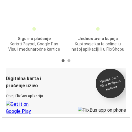
Sigurno plaćanje
Jednostavna kupnja
Koristi Paypal, Google Pay,
Kupi svoje karte online, u
Visu i međunarodne kartice
našoj aplikaciji ili u FlixShopu
Vjeruje na
m
500+
Digitalna karta i
milijuna
praćenje uživo
putnika
Otkrij FlixBus aplikaciju