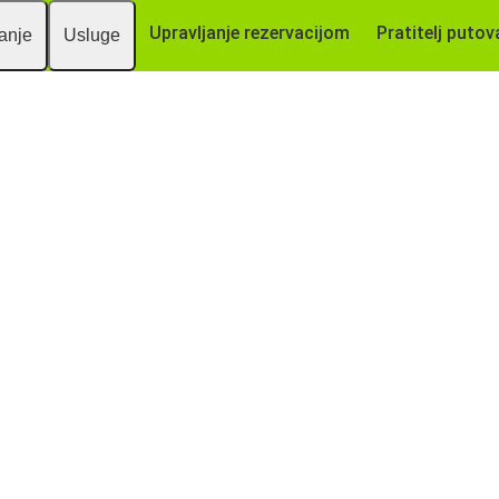
Upravljanje rezervacijom
Pratitelj putov
vanje
Usluge