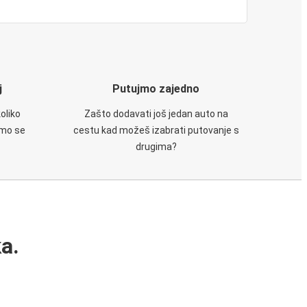
j
Putujmo zajedno
oliko
Zašto dodavati još jedan auto na
emo se
cestu kad možeš izabrati putovanje s
drugima?
a.