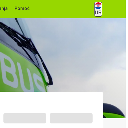
anja
Pomoć
HR