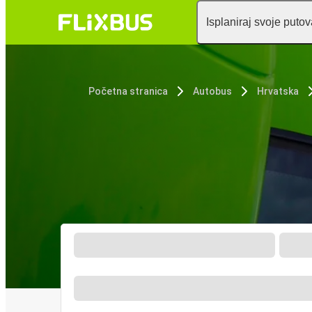
Isplaniraj svoje puto
Početna stranica
Autobus
Hrvatska