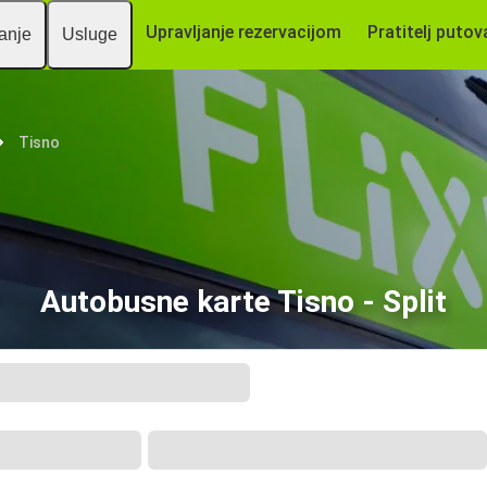
Upravljanje rezervacijom
Pratitelj putov
vanje
Usluge
Tisno
Autobusne karte Tisno - Split