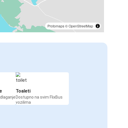
Protomaps
©
OpenStreetMap
e
Toaleti
odlaganje
Dostupno na svim FlixBus
vozilima