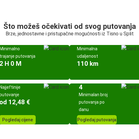
Što možeš očekivati od svog putovanja
Brze, jednostavne i pristupačne mogućnosti iz Tisno u Split
Minimalno
Minimalna
trajanje putovanja
udaljenost
2 H 0 M
110 km
4
Najjeftinije
putovanje
Minimalan broj
od 12,48 €
putovanja po
danu
Pogledaj cijene
Pogledaj putovanja