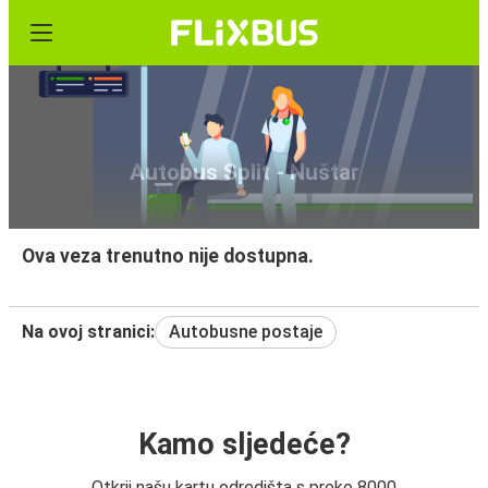
Autobus Split - Nuštar
Ova veza trenutno nije dostupna.
Na ovoj stranici:
Autobusne postaje
Kamo sljedeće?
Otkrij našu kartu odredišta s preko 8000