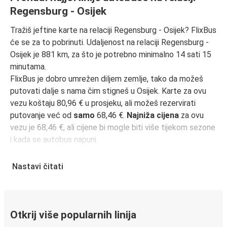
Regensburg - Osijek
Tražiš jeftine karte na relaciji Regensburg - Osijek? FlixBus
će se za to pobrinuti. Udaljenost na relaciji Regensburg -
Osijek je 881 km, za što je potrebno minimalno 14 sati 15
minutama.
FlixBus je dobro umrežen diljem zemlje, tako da možeš
putovati dalje s nama čim stigneš u Osijek. Karte za ovu
vezu koštaju 80,96 € u prosjeku, ali možeš rezervirati
putovanje već od
samo
68,46 €.
Najniža cijena
za ovu
vezu je 68,46 €, ali cijene bi mogle biti više tijekom sezone
i kada se autobus napuni.
Kako onda pronaći najbolje cijene karata? Obavezno
rezerviraj unaprijed
na našoj web stranici ili putem naše
Nastavi čitati
FlixBus aplikacije
. Kada rezerviraš putem aplikacije, tvoja
će karta biti izravno pohranjena, čineći putovanje
autobusom još zelenijim i praktičnijim!
Otkrij više popularnih linija
Putovanje autobusom iz Regensburg