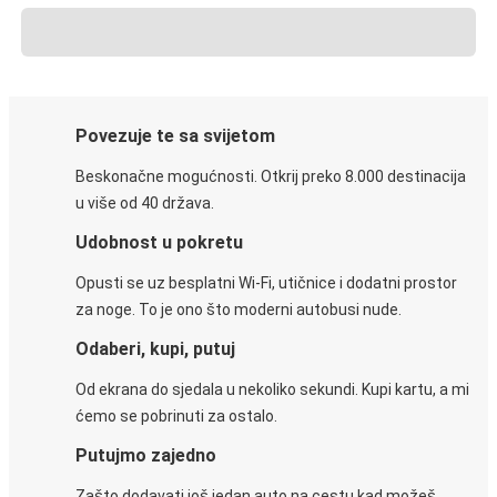
Povezuje te sa svijetom
Beskonačne mogućnosti. Otkrij preko 8.000 destinacija
u više od 40 država.
Udobnost u pokretu
Opusti se uz besplatni Wi-Fi, utičnice i dodatni prostor
za noge. To je ono što moderni autobusi nude.
Odaberi, kupi, putuj
Od ekrana do sjedala u nekoliko sekundi. Kupi kartu, a mi
ćemo se pobrinuti za ostalo.
Putujmo zajedno
Zašto dodavati još jedan auto na cestu kad možeš