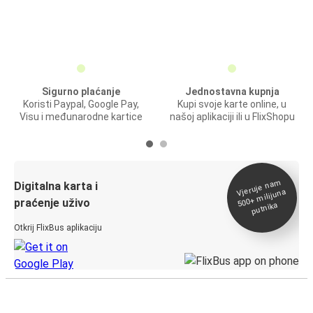
Sigurno plaćanje
Jednostavna kupnja
Koristi Paypal, Google Pay,
Kupi svoje karte online, u
Visu i međunarodne kartice
našoj aplikaciji ili u FlixShopu
Vjeruje na
m
500+
Digitalna karta i
milijuna
praćenje uživo
putnika
Otkrij FlixBus aplikaciju