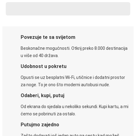
Povezuje te sa svijetom
Beskonačne mogućnosti. Otkrij preko 8.000 destinacija
u više od 40 država.
Udobnost u pokretu
Opusti se uz besplatni Wi-Fi, utičnice i dodatni prostor
za noge. To je ono što moderni autobusi nude.
Odaberi, kupi, putuj
Od ekrana do sjedala u nekoliko sekundi. Kupi kartu, a mi
ćemo se pobrinuti za ostalo.
Putujmo zajedno
Zašto dodavati još jedan auto na cestu kad možeš