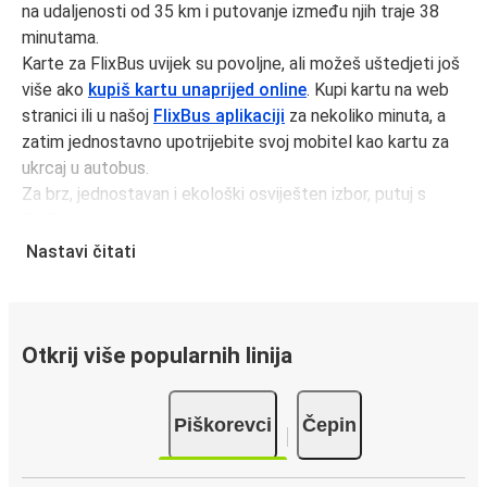
na udaljenosti od 35 km i putovanje između njih traje 38
minutama.
Karte za FlixBus uvijek su povoljne, ali možeš uštedjeti još
više ako
kupiš kartu unaprijed online
. Kupi kartu na web
stranici ili u našoj
FlixBus aplikaciji
za nekoliko minuta, a
zatim jednostavno upotrijebite svoj mobitel kao kartu za
ukrcaj u autobus.
Za brz, jednostavan i ekološki osviješten izbor, putuj s
FlixBusom.
Nastavi čitati
Putovanje autobusom iz Piškorevci
Putuješ iz grada Piškorevci i ne snalaziš se? Evo što
trebaš znati.
Piškorevci je prometno čvorište sa 1
autobusne stanice
;
Otkrij više popularnih linija
21 polaze izPiškorevcii svaki dan voze putnike kako unutar
države tako i na duže relacije.
Piškorevci
Čepin
Dolazak u Čepin
Putuješ u Čepin prvi put? Evo što trebaš znati: