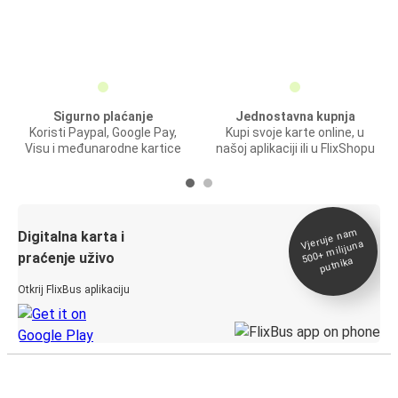
Sigurno plaćanje
Jednostavna kupnja
Koristi Paypal, Google Pay,
Kupi svoje karte online, u
Visu i međunarodne kartice
našoj aplikaciji ili u FlixShopu
Vjeruje na
m
500+
Digitalna karta i
milijuna
praćenje uživo
putnika
Otkrij FlixBus aplikaciju