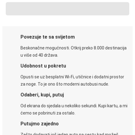
Povezuje te sa svijetom
Beskonačne mogućnosti. Otkrij preko 8.000 destinacija
u više od 40 država.
Udobnost u pokretu
Opusti se uz besplatni Wi-Fi, utičnice i dodatni prostor
za noge. To je ono što moderni autobusi nude.
Odaberi, kupi, putuj
Od ekrana do sjedala u nekoliko sekundi. Kupi kartu, a mi
ćemo se pobrinuti za ostalo.
Putujmo zajedno
Zašto dodavati još jedan auto na cestu kad možeš