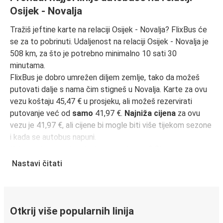
Osijek - Novalja
Tražiš jeftine karte na relaciji Osijek - Novalja? FlixBus će
se za to pobrinuti. Udaljenost na relaciji Osijek - Novalja je
508 km, za što je potrebno minimalno 10 sati 30
minutama.
FlixBus je dobro umrežen diljem zemlje, tako da možeš
putovati dalje s nama čim stigneš u Novalja. Karte za ovu
vezu koštaju 45,47 € u prosjeku, ali možeš rezervirati
putovanje već od
samo
41,97 €.
Najniža cijena
za ovu
vezu je 41,97 €, ali cijene bi mogle biti više tijekom sezone
i kada se autobus napuni.
Kako onda pronaći najbolje cijene karata? Obavezno
rezerviraj unaprijed
na našoj web stranici ili putem naše
Nastavi čitati
FlixBus aplikacije
. Kada rezerviraš putem aplikacije, tvoja
će karta biti izravno pohranjena, čineći putovanje
autobusom još zelenijim i praktičnijim!
Otkrij više popularnih linija
Putovanje autobusom iz Osijek