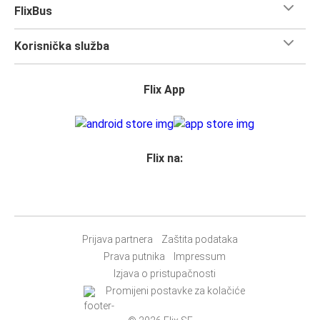
dugo putovanje, ne moraš brinuti o količini prtljage koju
FlixBus
nosiš.
Svim vlasnicima karata
zajamčeno je mjesto
u našim
Korisnička služba
autobusima, ali ako želiš
rezervirati sjedalo
, možeš to
učiniti u trenutku rezervacije. Odaberi
klasično sjedalo,
sjedalo za stolom, panoramsko sjedalo ili dodatno
Flix App
sjedalo.
Jednostavno rezerviraj online ili u našoj
FlixBus aplikaciji
prilikom kupnje karte bilo kojim od naših dostupnih načina
plaćanja.
Flix na:
Prijava partnera
Zaštita podataka
Prava putnika
Impressum
Izjava o pristupačnosti
Promijeni postavke za kolačiće