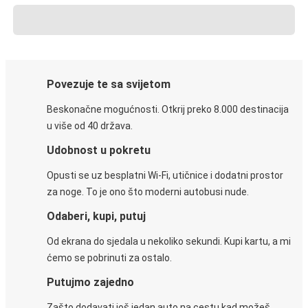
Povezuje te sa svijetom
Beskonačne mogućnosti. Otkrij preko 8.000 destinacija
u više od 40 država.
Udobnost u pokretu
Opusti se uz besplatni Wi-Fi, utičnice i dodatni prostor
za noge. To je ono što moderni autobusi nude.
Odaberi, kupi, putuj
Od ekrana do sjedala u nekoliko sekundi. Kupi kartu, a mi
ćemo se pobrinuti za ostalo.
Putujmo zajedno
Zašto dodavati još jedan auto na cestu kad možeš