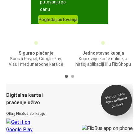
putovanja po
danu
Pogledaj putovanja
Sigurno plaćanje
Jednostavna kupnja
Koristi Paypal, Google Pay,
Kupi svoje karte online, u
Visu i međunarodne kartice
našoj aplikaciji ili u FlixShopu
Vjeruje na
m
500+
Digitalna karta i
milijuna
praćenje uživo
putnika
Otkrij FlixBus aplikaciju