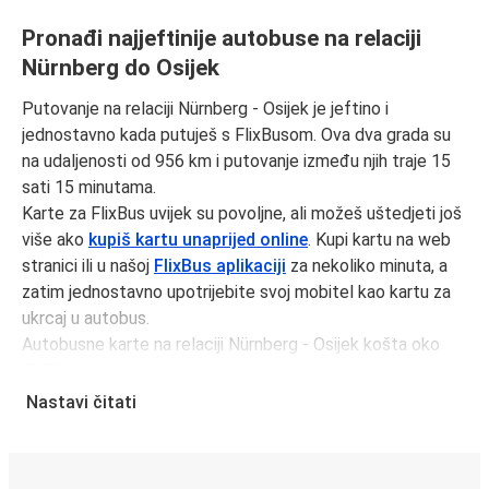
Pronađi najjeftinije autobuse na relaciji
Nürnberg do Osijek
Putovanje na relaciji Nürnberg - Osijek je jeftino i
jednostavno kada putuješ s FlixBusom. Ova dva grada su
na udaljenosti od 956 km i putovanje između njih traje 15
sati 15 minutama.
Karte za FlixBus uvijek su povoljne, ali možeš uštedjeti još
više ako
kupiš kartu unaprijed online
. Kupi kartu na web
stranici ili u našoj
FlixBus aplikaciji
za nekoliko minuta, a
zatim jednostavno upotrijebite svoj mobitel kao kartu za
ukrcaj u autobus.
Autobusne karte na relaciji Nürnberg - Osijek košta oko
71,98 € u prosjeku, ali kartu možeš kupiti i po najnižoj cijeni
od 61,98 € ako rezerviraš unaprijed i/ili izvan prometnog
Nastavi čitati
vremena, kao što su vikendi i praznici. Za brz, jednostavan i
ekološki osviješten izbor, putuj s FlixBusom.