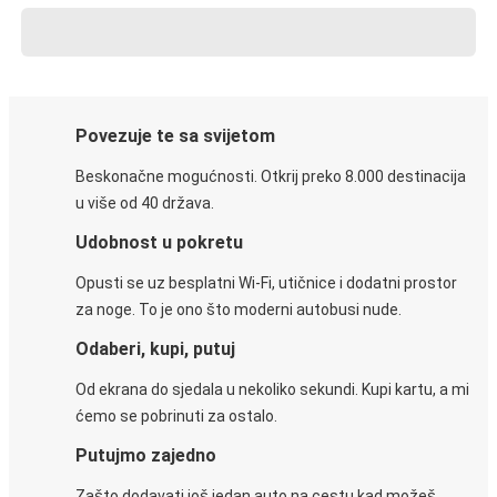
Povezuje te sa svijetom
Beskonačne mogućnosti. Otkrij preko 8.000 destinacija
u više od 40 država.
Udobnost u pokretu
Opusti se uz besplatni Wi-Fi, utičnice i dodatni prostor
za noge. To je ono što moderni autobusi nude.
Odaberi, kupi, putuj
Od ekrana do sjedala u nekoliko sekundi. Kupi kartu, a mi
ćemo se pobrinuti za ostalo.
Putujmo zajedno
Zašto dodavati još jedan auto na cestu kad možeš