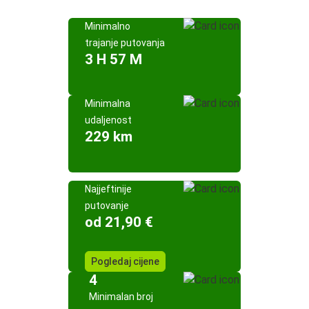
Minimalno
trajanje putovanja
3 H 57 M
Minimalna
udaljenost
229 km
Najjeftinije
putovanje
od 21,90 €
Pogledaj cijene
4
Minimalan broj