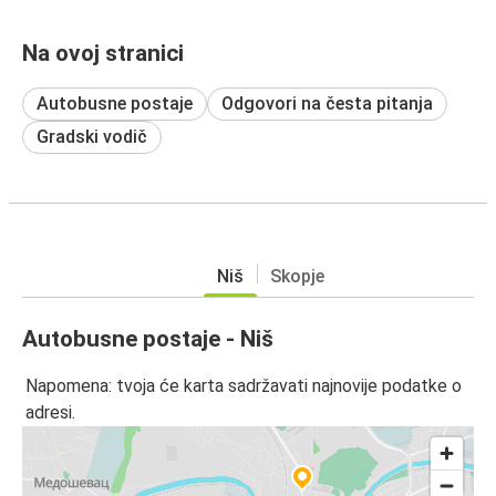
Na ovoj stranici
Autobusne postaje
Odgovori na česta pitanja
Gradski vodič
Niš
Skopje
Autobusne postaje - Niš
Napomena: tvoja će karta sadržavati najnovije podatke o
adresi.