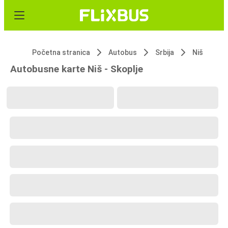
Početna stranica
Autobus
Srbija
Niš
Autobusne karte Niš - Skoplje