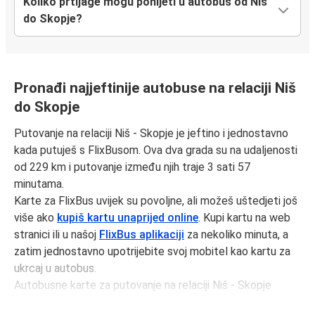
Koliko prtljage mogu ponijeti u autobus od Niš
do Skopje?
Pronađi najjeftinije autobuse na relaciji Niš
do Skopje
Putovanje na relaciji Niš - Skopje je jeftino i jednostavno
kada putuješ s FlixBusom. Ova dva grada su na udaljenosti
od 229 km i putovanje između njih traje 3 sati 57
minutama.
Karte za FlixBus uvijek su povoljne, ali možeš uštedjeti još
više ako
kupiš kartu unaprijed online
. Kupi kartu na web
stranici ili u našoj
FlixBus aplikaciji
za nekoliko minuta, a
zatim jednostavno upotrijebite svoj mobitel kao kartu za
ukrcaj u autobus.
Autobusne karte za putovanje na relaciji Niš - Skopje
možeš kupiti već od 21,90 € ako rezerviraš unaprijed i/ili