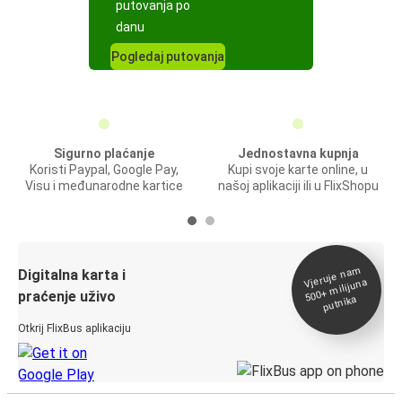
putovanja po
danu
Pogledaj putovanja
Sigurno plaćanje
Jednostavna kupnja
Koristi Paypal, Google Pay,
Kupi svoje karte online, u
Visu i međunarodne kartice
našoj aplikaciji ili u FlixShopu
Vjeruje na
m
500+
Digitalna karta i
milijuna
praćenje uživo
putnika
Otkrij FlixBus aplikaciju