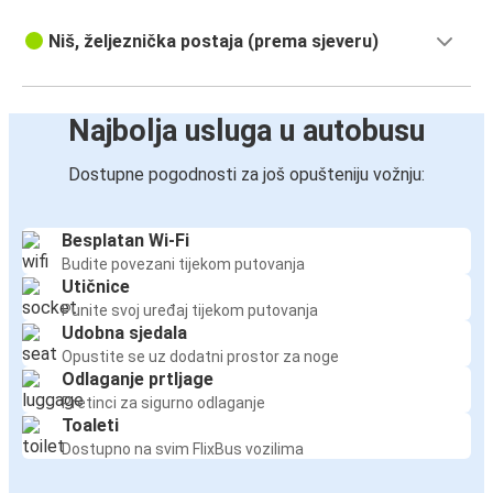
Niš, željeznička postaja (prema sjeveru)
Najbolja usluga u autobusu
Dostupne pogodnosti za još opušteniju vožnju:
Besplatan Wi-Fi
Budite povezani tijekom putovanja
Utičnice
Punite svoj uređaj tijekom putovanja
Udobna sjedala
Opustite se uz dodatni prostor za noge
Odlaganje prtljage
Pretinci za sigurno odlaganje
Toaleti
Dostupno na svim FlixBus vozilima