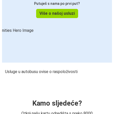
Putuješ s nama po prvi put?
Više o našoj usluzi
Usluge u autobusu ovise o raspoloživosti
Kamo sljedeće?
Otkrij našu kartu odredišta s preko 8000