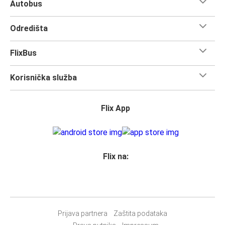
Autobus
dugo putovanje, ne moraš brinuti o količini prtljage koju
nosiš.
Odredišta
Svim vlasnicima karata
zajamčeno je mjesto
u našim
autobusima, ali ako želiš
rezervirati sjedalo
, možeš to
FlixBus
učiniti u trenutku rezervacije. Odaberi
klasično sjedalo,
sjedalo za stolom, panoramsko sjedalo ili dodatno
Korisnička služba
sjedalo.
Jednostavno rezerviraj online ili u našoj
FlixBus aplikaciji
prilikom kupnje karte bilo kojim od naših dostupnih načina
Flix App
plaćanja.
Flix na:
Prijava partnera
Zaštita podataka