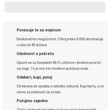
Povezuje te sa svijetom
Beskonačne mogućnosti. Otkrij preko 8.000 destinacija
u više od 40 država.
Udobnost u pokretu
Opusti se uz besplatni Wi-Fi, utičnice i dodatni prostor
za noge. To je ono što moderni autobusi nude.
Odaberi, kupi, putuj
Od ekrana do sjedala u nekoliko sekundi. Kupi kartu, a mi
ćemo se pobrinuti za ostalo.
Putujmo zajedno
Zašto dodavati još jedan auto na cestu kad možeš