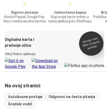
Sigurno plaćanje
Jednostavna kupnja
Brig
Koristi Paypal, Google Pay,
Kupi svoje karte online, u
Podrška o
Visu i međunarodne kartice
našoj aplikaciji ili u FlixShopu
do
Vjeruje na
m
500+
Digitalna karta i
milijuna
praćenje uživo
putnika
Otkrij FlixBus aplikaciju
Na ovoj stranici
Autobusne postaje
Odgovori na česta pitanja
Gradski vodič