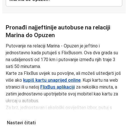
Pronađi najjeftinije autobuse na relaciji
Marina do Opuzen
Putovanje na relaciji Marina - Opuzen je jeftino i
jednostavno kada putuješ s FlixBusom. Ova dva grada su
na udaljenosti od 170 km i putovanje između njih traje 3
sati 50 minutama.
Karte za FlixBus uvijek su povoljne, ali možeš uštedjeti još
više ako
kupiš kartu unaprijed online
. Kupi kartu na web
stranici ili u našoj
FlixBus aplikaciji
za nekoliko minuta, a
zatim jednostavno upotrijebite svoj mobitel kao kartu za
ukrcaj u autobus.
Za brz, jednostavan i ekološki osviješten izbor, putuj s
FlixBusom.
Nastavi čitati
Putovanje autobusom iz Marina