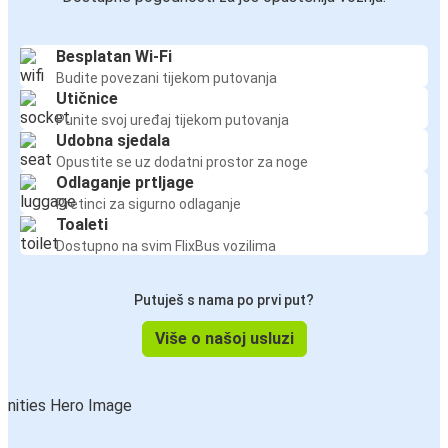
Besplatan Wi-Fi
Budite povezani tijekom putovanja
Utičnice
Punite svoj uređaj tijekom putovanja
Udobna sjedala
Opustite se uz dodatni prostor za noge
Odlaganje prtljage
Pretinci za sigurno odlaganje
Toaleti
Dostupno na svim FlixBus vozilima
Putuješ s nama po prvi put?
Više o našoj usluzi