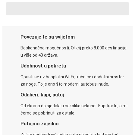
Povezuje te sa svijetom
Beskonačne mogućnosti. Otkrij preko 8.000 destinacija
u više od 40 država.
Udobnost u pokretu
Opusti se uz besplatni Wi-Fi, utičnice i dodatni prostor
za noge. To je ono što moderni autobusi nude.
Odaberi, kupi, putuj
Od ekrana do sjedala u nekoliko sekundi. Kupi kartu, a mi
ćemo se pobrinuti za ostalo.
Putujmo zajedno
Zašto dodavati još jedan auto na cestu kad možeš