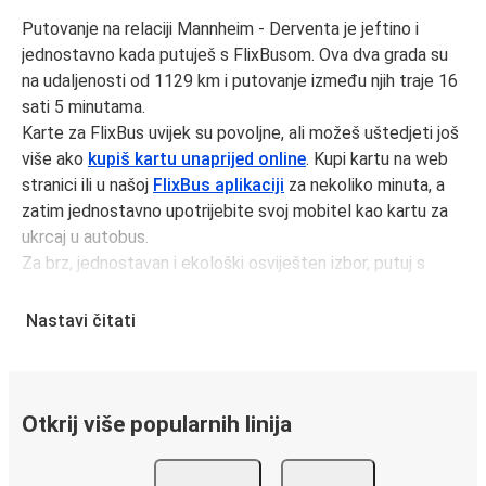
Putovanje na relaciji Mannheim - Derventa je jeftino i
jednostavno kada putuješ s FlixBusom. Ova dva grada su
na udaljenosti od 1129 km i putovanje između njih traje 16
sati 5 minutama.
Karte za FlixBus uvijek su povoljne, ali možeš uštedjeti još
više ako
kupiš kartu unaprijed online
. Kupi kartu na web
stranici ili u našoj
FlixBus aplikaciji
za nekoliko minuta, a
zatim jednostavno upotrijebite svoj mobitel kao kartu za
ukrcaj u autobus.
Za brz, jednostavan i ekološki osviješten izbor, putuj s
FlixBusom.
Nastavi čitati
Putovanje autobusom iz Mannheim
Putuješ iz grada Mannheim i ne snalaziš se? Evo što
trebaš znati.
Mannheim je prometno čvorište sa 1
autobusne stanice
;
Otkrij više popularnih linija
249 polaze izMannheimi svaki dan voze putnike kako
unutar države tako i na duže relacije.