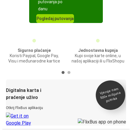
putovanja po
danu
Pogledaj putovanja
Sigurno plaćanje
Jednostavna kupnja
Koristi Paypal, Google Pay,
Kupi svoje karte online, u
Visu i međunarodne kartice
našoj aplikaciji ili u FlixShopu
Vjeruje na
m
500+
Digitalna karta i
milijuna
praćenje uživo
putnika
Otkrij FlixBus aplikaciju