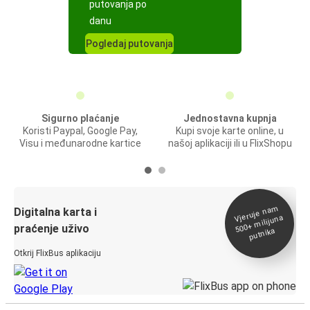
putovanja po
danu
Pogledaj putovanja
Sigurno plaćanje
Jednostavna kupnja
Koristi Paypal, Google Pay,
Kupi svoje karte online, u
Visu i međunarodne kartice
našoj aplikaciji ili u FlixShopu
Vjeruje na
m
500+
Digitalna karta i
milijuna
praćenje uživo
putnika
Otkrij FlixBus aplikaciju