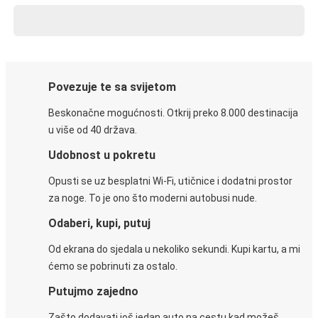
Povezuje te sa svijetom
Beskonačne mogućnosti. Otkrij preko 8.000 destinacija
u više od 40 država.
Udobnost u pokretu
Opusti se uz besplatni Wi-Fi, utičnice i dodatni prostor
za noge. To je ono što moderni autobusi nude.
Odaberi, kupi, putuj
Od ekrana do sjedala u nekoliko sekundi. Kupi kartu, a mi
ćemo se pobrinuti za ostalo.
Putujmo zajedno
Zašto dodavati još jedan auto na cestu kad možeš