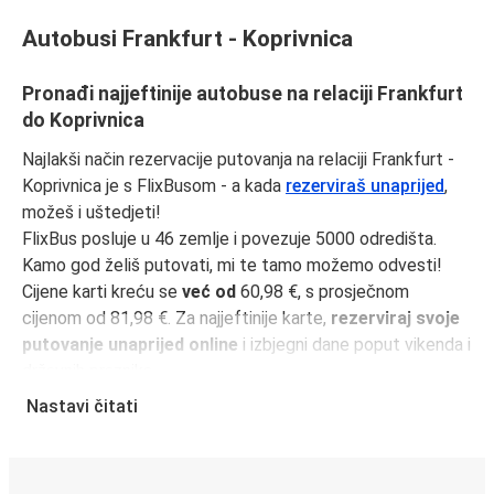
Autobusi Frankfurt - Koprivnica
Pronađi najjeftinije autobuse na relaciji Frankfurt
do Koprivnica
Najlakši način rezervacije putovanja na relaciji Frankfurt -
Koprivnica je s FlixBusom - a kada
rezerviraš unaprijed
,
možeš i uštedjeti!
FlixBus posluje u 46 zemlje i povezuje 5000 odredišta.
Kamo god želiš putovati, mi te tamo možemo odvesti!
Cijene karti kreću se
već od
60,98 €, s prosječnom
cijenom od 81,98 €. Za najjeftinije karte,
rezerviraj svoje
putovanje unaprijed online
i izbjegni dane poput vikenda i
državnih praznika.
Udaljenost između Frankfurt i Koprivnica je
996 km
i naša
Nastavi čitati
najbrža vožnja traje samo
14 sati 50 minutama
.
Učini svoje putovanje još jednostavnijim uz
FlixBus