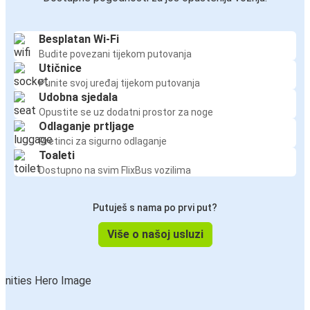
Besplatan Wi-Fi
Budite povezani tijekom putovanja
Utičnice
Punite svoj uređaj tijekom putovanja
Udobna sjedala
Opustite se uz dodatni prostor za noge
Odlaganje prtljage
Pretinci za sigurno odlaganje
Toaleti
Dostupno na svim FlixBus vozilima
Putuješ s nama po prvi put?
Više o našoj usluzi