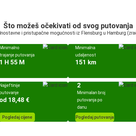
Što možeš očekivati od svog putovanja
dnostavne i pristupačne mogućnosti iz Flensburg u Hamburg (zra
Minimalno
Minimalna
trajanje putovanja
udaljenost
1 H 55 M
151 km
2
Najjeftinije
putovanje
Minimalan broj
od 18,48 €
putovanja po
danu
Pogledaj cijene
Pogledaj putovanja