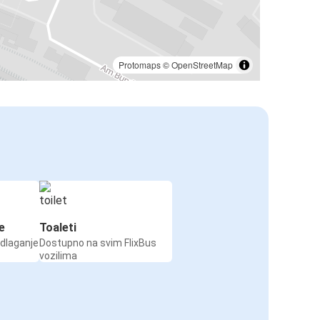
Protomaps
©
OpenStreetMap
e
Toaleti
odlaganje
Dostupno na svim FlixBus
vozilima