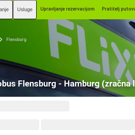
Upravljanje rezervacijom
Pratitelj putov
vanje
Usluge
Flensburg
bus Flensburg - Hamburg (zračna 