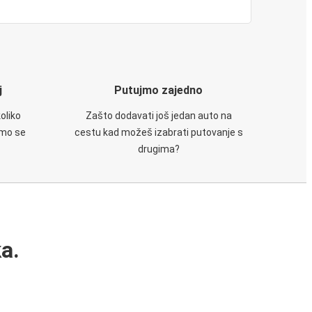
j
Putujmo zajedno
oliko
Zašto dodavati još jedan auto na
emo se
cestu kad možeš izabrati putovanje s
drugima?
a.