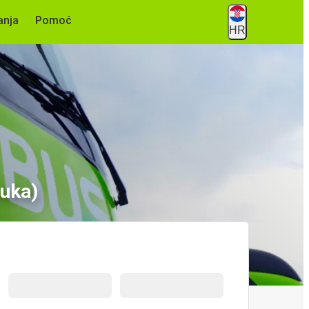
anja
Pomoć
HR
luka)