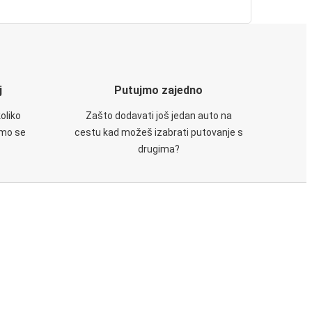
j
Putujmo zajedno
oliko
Zašto dodavati još jedan auto na
emo se
cestu kad možeš izabrati putovanje s
drugima?