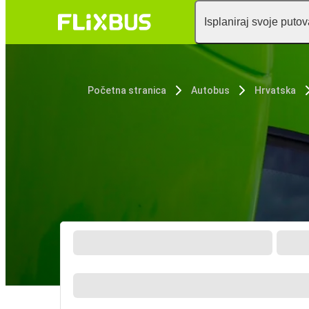
Isplaniraj svoje puto
Početna stranica
Autobus
Hrvatska