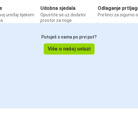
e
Udobna sjedala
Odlaganje prtljag
voj uređaj tijekom
Opustite se uz dodatni
Pretinci za sigurno 
ja
prostor za noge
Putuješ s nama po prvi put?
Više o našoj usluzi