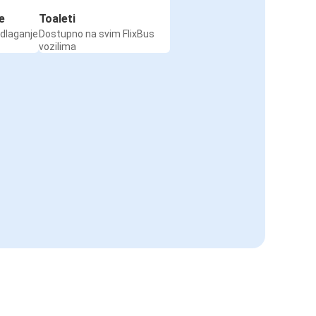
e
Toaleti
odlaganje
Dostupno na svim FlixBus
vozilima