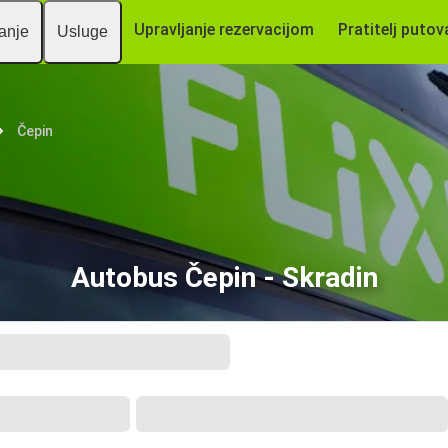
Upravljanje rezervacijom
Pratitelj putov
vanje
Usluge
Čepin
Autobus Čepin - Skradin