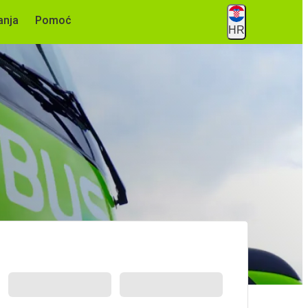
anja
Pomoć
HR