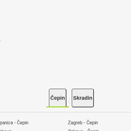
Čepin
Skradin
panica - Čepin
Zagreb - Čepin