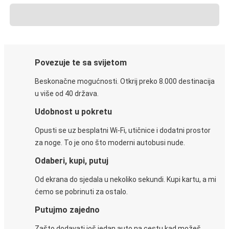
Povezuje te sa svijetom
Beskonačne mogućnosti. Otkrij preko 8.000 destinacija
u više od 40 država.
Udobnost u pokretu
Opusti se uz besplatni Wi-Fi, utičnice i dodatni prostor
za noge. To je ono što moderni autobusi nude.
Odaberi, kupi, putuj
Od ekrana do sjedala u nekoliko sekundi. Kupi kartu, a mi
ćemo se pobrinuti za ostalo.
Putujmo zajedno
Zašto dodavati još jedan auto na cestu kad možeš