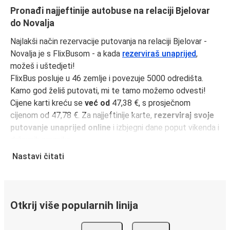
Pronađi najjeftinije autobuse na relaciji Bjelovar
do Novalja
Najlakši način rezervacije putovanja na relaciji Bjelovar -
Novalja je s FlixBusom - a kada
rezerviraš unaprijed
,
možeš i uštedjeti!
FlixBus posluje u 46 zemlje i povezuje 5000 odredišta.
Kamo god želiš putovati, mi te tamo možemo odvesti!
Cijene karti kreću se
već od
47,38 €, s prosječnom
cijenom od 47,78 €. Za najjeftinije karte,
rezerviraj svoje
putovanje unaprijed online
i izbjegni dane poput vikenda i
državnih praznika.
Udaljenost između Bjelovar i Novalja je
311 km
i naša
Nastavi čitati
najbrža vožnja traje samo
6 sati 30 minutama
.
Učini svoje putovanje još jednostavnijim uz
FlixBus
aplikaciju
. Svi tvoji podaci bit će spremljeni za sljedeće
Otkrij više popularnih linija
putovanje.