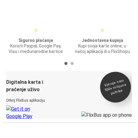
Sigurno plaćanje
Jednostavna kupnja
Koristi Paypal, Google Pay,
Kupi svoje karte online, u
Visu i međunarodne kartice
našoj aplikaciji ili u FlixShopu
Vjeruje na
m
500+
Digitalna karta i
milijuna
praćenje uživo
putnika
Otkrij FlixBus aplikaciju