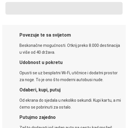
Povezuje te sa svijetom
Beskonačne mogućnosti. Otkrij preko 8.000 destinacija
u više od 40 država.
Udobnost u pokretu
Opusti se uz besplatni Wi-Fi, utičnice i dodatni prostor
za noge. To je ono što moderni autobusi nude.
Odaberi, kupi, putuj
Od ekrana do sjedala u nekoliko sekundi. Kupi kartu, a mi
ćemo se pobrinuti za ostalo.
Putujmo zajedno
Zašto dodavati još jedan auto na cestu kad možeš