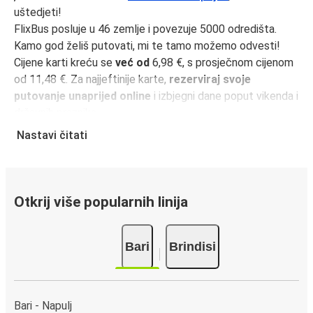
uštedjeti!
FlixBus posluje u 46 zemlje i povezuje 5000 odredišta.
Kamo god želiš putovati, mi te tamo možemo odvesti!
Cijene karti kreću se
već od
6,98 €, s prosječnom cijenom
od 11,48 €. Za najjeftinije karte,
rezerviraj svoje
putovanje unaprijed online
i izbjegni dane poput vikenda i
državnih praznika.
Udaljenost između Bari i Brindisi je
112 km
i naša najbrža
Nastavi čitati
vožnja traje samo
1 sat 30 minutama
.
Učini svoje putovanje još jednostavnijim uz
FlixBus
aplikaciju
. Svi tvoji podaci bit će spremljeni za sljedeće
Otkrij više popularnih linija
putovanje.
Putovanje na relaciji Bari - Brindisi
Bari
Brindisi
Bez obzira želiš li putovati ujutro ili kasno navečer, pronaći
ćeš putovanje koje će vam odgovarati na jednoj od 6
vožnji
na relaciji Bari - Brindisi.
Prvi autobus kreće u
Bari - Napulj