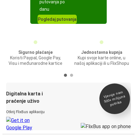
putovanja po
danu
Pogledaj putovanja
Sigurno plaćanje
Jednostavna kupnja
Koristi Paypal, Google Pay,
Kupi svoje karte online, u
Visu i međunarodne kartice
našoj aplikaciji ili u FlixShopu
Vjeruje na
m
500+
Digitalna karta i
milijuna
praćenje uživo
putnika
Otkrij FlixBus aplikaciju