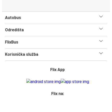
Bez obzira odakle putuješ, možeš pronaći informacije na
našoj web stranici ili izravno kontaktirajući FlixBus za
informacije o putovanju. Dat ćemo sve od sebe da te
Autobus
dobro opremimo za tvoje putovanje, kako bismo ga učinili
što ugodnijim.
Odredišta
Dolazak u Brindisi
FlixBus
Počni planirati svoje putovanje u grad Brindisi sada. Prvi
put ga posjećuješ? Evo sve što trebaš znati.
Korisnička služba
Brindisi je jedan od najbolje povezanih gradova, tako da ti
neće nedostajati izbora kako doći ovdje. 1 je broj
autobusnih stanica na kojima se nalazi FlixBus Brindisi, i
Flix App
povezuje 41 gradova.
Iskoristi svaki trenutak dok posjećuješ znamenitosti u
ovom poznatom gradu. Sada je vrijeme da
uskočiš na
FlixBus i kreneš u otkrivanje!
Flix na:
Što očekivati u dok putuješ FlixBusom na relaciji
Bari - Brindisi