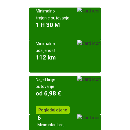
Minimalno
trajanje putovanja
1 H 30 M
Minimalna
udaljenost
112 km
Najjeftinije
putovanje
od 6,98 €
Pogledaj cijene
6
Minimalan broj