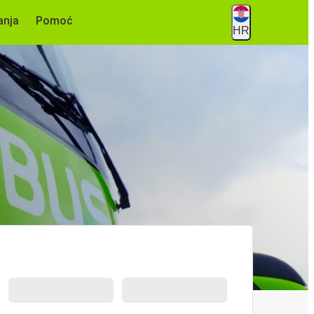
anja
Pomoć
HR