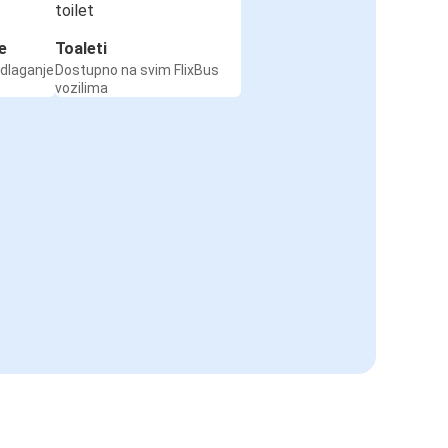
e
Toaleti
odlaganje
Dostupno na svim FlixBus
vozilima