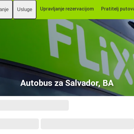
Upravljanje rezervacijom
Pratitelj putov
vanje
Usluge
Autobus za Salvador, BA