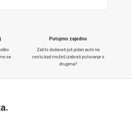
j
Putujmo zajedno
oliko
Zašto dodavati još jedan auto na
emo se
cestu kad možeš izabrati putovanje s
drugima?
a.