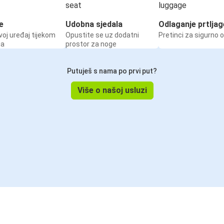
e
Udobna sjedala
Odlaganje prtljag
voj uređaj tijekom
Opustite se uz dodatni
Pretinci za sigurno 
ja
prostor za noge
Putuješ s nama po prvi put?
Više o našoj usluzi