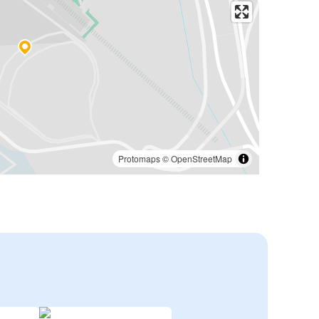
Protomaps
©
OpenStreetMap