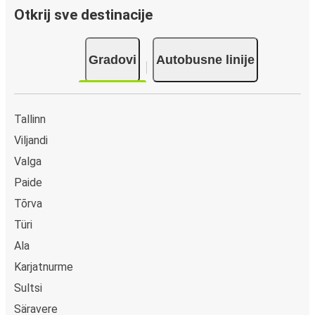
Otkrij sve destinacije
Gradovi
Autobusne linije
Tallinn
Viljandi
Valga
Paide
Tõrva
Türi
Ala
Karjatnurme
Sultsi
Säravere