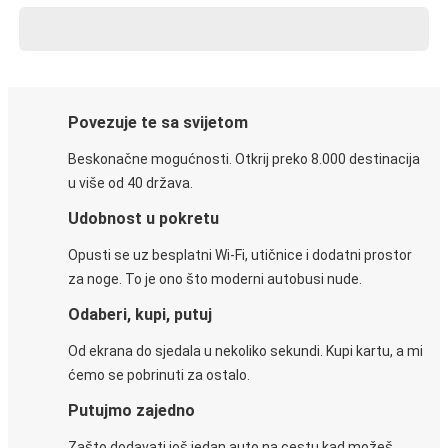
Povezuje te sa svijetom
Beskonačne mogućnosti. Otkrij preko 8.000 destinacija
u više od 40 država.
Udobnost u pokretu
Opusti se uz besplatni Wi-Fi, utičnice i dodatni prostor
za noge. To je ono što moderni autobusi nude.
Odaberi, kupi, putuj
Od ekrana do sjedala u nekoliko sekundi. Kupi kartu, a mi
ćemo se pobrinuti za ostalo.
Putujmo zajedno
Zašto dodavati još jedan auto na cestu kad možeš