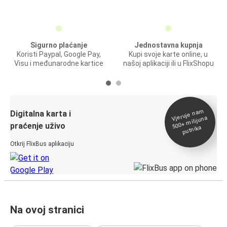
Sigurno plaćanje
Jednostavna kupnja
Koristi Paypal, Google Pay,
Kupi svoje karte online, u
Visu i međunarodne kartice
našoj aplikaciji ili u FlixShopu
Vjeruje na
m
500+
Digitalna karta i
milijuna
praćenje uživo
putnika
Otkrij FlixBus aplikaciju
Na ovoj stranici