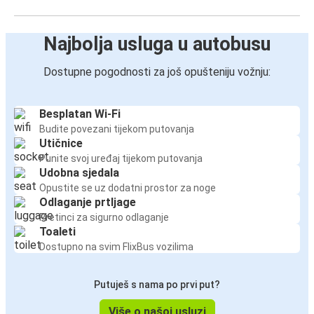
Najbolja usluga u autobusu
Dostupne pogodnosti za još opušteniju vožnju:
Besplatan Wi-Fi
Budite povezani tijekom putovanja
Utičnice
Punite svoj uređaj tijekom putovanja
Udobna sjedala
Opustite se uz dodatni prostor za noge
Odlaganje prtljage
Pretinci za sigurno odlaganje
Toaleti
Dostupno na svim FlixBus vozilima
Putuješ s nama po prvi put?
Više o našoj usluzi