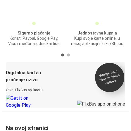
Sigurno plaćanje
Jednostavna kupnja
Koristi Paypal, Google Pay,
Kupi svoje karte online, u
Visu i međunarodne kartice
našoj aplikaciji ili u FlixShopu
Vjeruje na
m
500+
Digitalna karta i
milijuna
praćenje uživo
putnika
Otkrij FlixBus aplikaciju
Na ovoj stranici