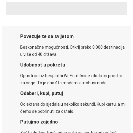
Povezuje te sa svijetom
Beskonačne mogućnosti. Otkrij preko 8.000 destinacija
u više od 40 država.
Udobnost u pokretu
Opusti se uz besplatni Wi-Fi, utičnice i dodatni prostor
za noge. To je ono što moderni autobusi nude.
Odaberi, kupi, putuj
Od ekrana do sjedala u nekoliko sekundi. Kupi kartu, a mi
ćemo se pobrinuti za ostalo.
Putujmo zajedno
Zašto dodavati još jedan auto na cestu kad možeš