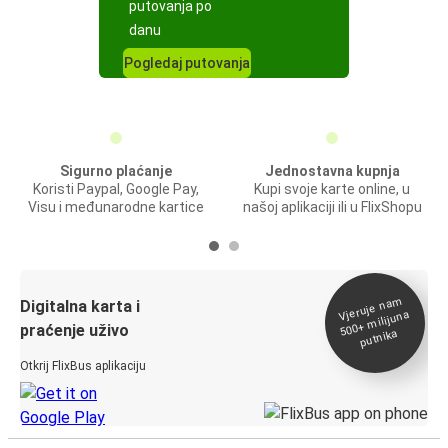
putovanja po
danu
Pogledaj putovanja
Sigurno plaćanje
Jednostavna kupnja
Koristi Paypal, Google Pay,
Kupi svoje karte online, u
Visu i međunarodne kartice
našoj aplikaciji ili u FlixShopu
Vjeruje na
m
500+
Digitalna karta i
milijuna
praćenje uživo
putnika
Otkrij FlixBus aplikaciju