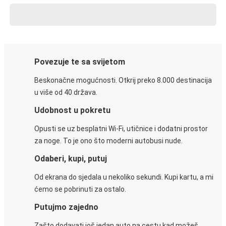
Povezuje te sa svijetom
Beskonačne mogućnosti. Otkrij preko 8.000 destinacija
u više od 40 država.
Udobnost u pokretu
Opusti se uz besplatni Wi-Fi, utičnice i dodatni prostor
za noge. To je ono što moderni autobusi nude.
Odaberi, kupi, putuj
Od ekrana do sjedala u nekoliko sekundi. Kupi kartu, a mi
ćemo se pobrinuti za ostalo.
Putujmo zajedno
Zašto dodavati još jedan auto na cestu kad možeš