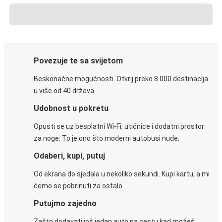
Povezuje te sa svijetom
Beskonačne mogućnosti. Otkrij preko 8.000 destinacija
u više od 40 država.
Udobnost u pokretu
Opusti se uz besplatni Wi-Fi, utičnice i dodatni prostor
za noge. To je ono što moderni autobusi nude.
Odaberi, kupi, putuj
Od ekrana do sjedala u nekoliko sekundi. Kupi kartu, a mi
ćemo se pobrinuti za ostalo.
Putujmo zajedno
Zašto dodavati još jedan auto na cestu kad možeš