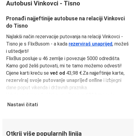
Autobusi Vinkovci - Tisno
Pronađi najjeftinije autobuse na relaciji Vinkovci
do Tisno
Najlakši način rezervacije putovanja na relaciji Vinkovci -
Tisno je s FlixBusom - a kada
rezerviraš unaprijed
, možeš
i uštedjeti!
FlixBus posluje u 46 zemlje i povezuje 5000 odredišta.
Kamo god želiš putovati, mi te tamo možemo odvesti!
Cijene karti kreću se
već od
43,98 €.Za najjeftinije karte,
rezerviraj svoje putovanje unaprijed online
i izbjegni
dane poput vikenda i državnih praznika.
Udaljenost između Vinkovci i Tisno je
636 km
i naša
najbrža vožnja traje samo
9 sati 25 minutama
.
Nastavi čitati
Učini svoje putovanje još jednostavnijim uz
FlixBus
aplikaciju
. Svi tvoji podaci bit će spremljeni za sljedeće
putovanje.
Otkrij više popularnih linija