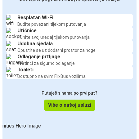
Besplatan Wi-Fi
Budite povezani tijekom putovanja
Utičnice
Punite svoj uređaj tijekom putovanja
Udobna sjedala
Opustite se uz dodatni prostor za noge
Odlaganje prtljage
Pretinci za sigurno odlaganje
Toaleti
Dostupno na svim FlixBus vozilima
Putuješ s nama po prvi put?
Više o našoj usluzi