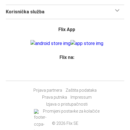
ovom poznatom gradu. Sada je vrijeme da
uskočiš na
FlixBus i kreneš u otkrivanje!
Korisnička služba
Što očekivati u dok putuješ FlixBusom na relaciji
Vinkovci - Tisno
Flix App
Putovanje na relaciji Vinkovci - Tisno je brzo, čisto i
udobno - a kupnja karte ne može biti jednostavnija. Možeš
ju kupiti online putem weba, u našoj aplikaciji, osobno u
FlixShopu ili pomoću Google asistenta.
Flix na:
Prihvaćamo plaćanje karticama, te Paypal, Google Pay i
Apple Pay, ali možeš izabrati i
druge opcije plaćanja
.
Najlakši način kupnje karte je pomoću naše
aplikacije
.
Moći ćeš izvršiti svoju kupnju u roku od nekoliko sekundi i
Prijava partnera
Zaštita podataka
nema potrebe za ispisom
i nošenjem karte sa sobom, jer
Prava putnika
Impressum
će tvoj telefon biti tvoja karta.
Izjava o pristupačnosti
Promijeni postavke za kolačiće
Želiš li sjediti uz obitelj ili prijatelje ili ostaviti prostor kraj
sebe slobodnim? Trebaš jednostavan pristup WC-u ili
© 2026 Flix SE
stolu za obavljanje posla tijekom putovanja?
Možeš