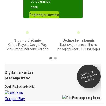
putovanja po
danu
Pogledaj putovanja
Sigurno plaćanje
Jednostavna kupnja
Koristi Paypal, Google Pay,
Kupi svoje karte online, u
Visu i međunarodne kartice
našoj aplikaciji ili u FlixShopu
Vjeruje na
m
500+
Digitalna karta i
milijuna
praćenje uživo
putnika
Otkrij FlixBus aplikaciju