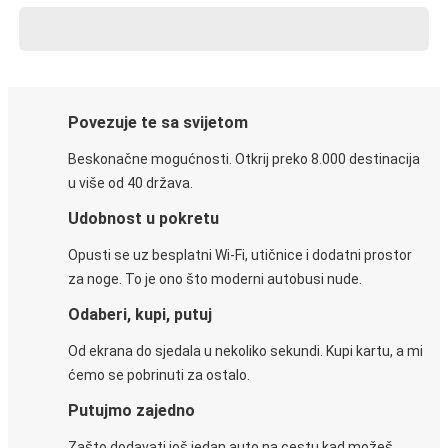
Povezuje te sa svijetom
Beskonačne mogućnosti. Otkrij preko 8.000 destinacija
u više od 40 država.
Udobnost u pokretu
Opusti se uz besplatni Wi-Fi, utičnice i dodatni prostor
za noge. To je ono što moderni autobusi nude.
Odaberi, kupi, putuj
Od ekrana do sjedala u nekoliko sekundi. Kupi kartu, a mi
ćemo se pobrinuti za ostalo.
Putujmo zajedno
Zašto dodavati još jedan auto na cestu kad možeš