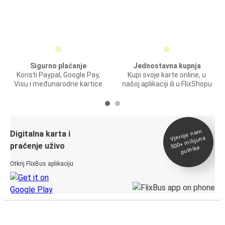
Sigurno plaćanje
Jednostavna kupnja
Koristi Paypal, Google Pay,
Kupi svoje karte online, u
Visu i međunarodne kartice
našoj aplikaciji ili u FlixShopu
Vjeruje na
m
500+
Digitalna karta i
milijuna
praćenje uživo
putnika
Otkrij FlixBus aplikaciju