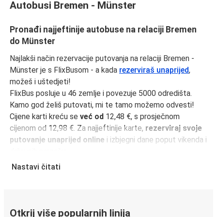
Autobusi Bremen - Münster
Pronađi najjeftinije autobuse na relaciji Bremen
do Münster
Najlakši način rezervacije putovanja na relaciji Bremen -
Münster je s FlixBusom - a kada
rezerviraš unaprijed
,
možeš i uštedjeti!
FlixBus posluje u 46 zemlje i povezuje 5000 odredišta.
Kamo god želiš putovati, mi te tamo možemo odvesti!
Cijene karti kreću se
već od
12,48 €, s prosječnom
cijenom od 12,98 €. Za najjeftinije karte,
rezerviraj svoje
putovanje unaprijed online
i izbjegni dane poput vikenda i
državnih praznika.
Udaljenost između Bremen i Münster je
174 km
i naša
Nastavi čitati
najbrža vožnja traje samo
2 sati 5 minutama
.
Učini svoje putovanje još jednostavnijim uz
FlixBus
aplikaciju
. Svi tvoji podaci bit će spremljeni za sljedeće
Otkrij više popularnih linija