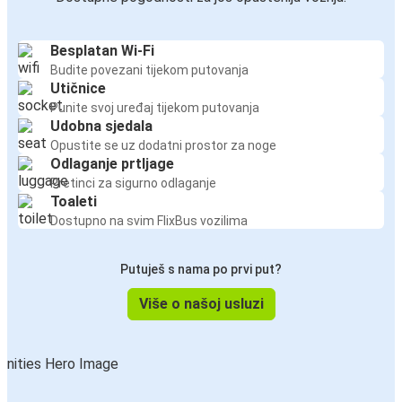
Besplatan Wi-Fi
Budite povezani tijekom putovanja
Utičnice
Punite svoj uređaj tijekom putovanja
Udobna sjedala
Opustite se uz dodatni prostor za noge
Odlaganje prtljage
Pretinci za sigurno odlaganje
Toaleti
Dostupno na svim FlixBus vozilima
Putuješ s nama po prvi put?
Više o našoj usluzi