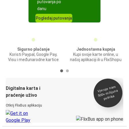
putovanja po
danu
Pogledaj putovanja
Sigurno plaćanje
Jednostavna kupnja
Koristi Paypal, Google Pay,
Kupi svoje karte online, u
Visu i međunarodne kartice
našoj aplikaciji ili u FlixShopu
Vjeruje na
m
500+
Digitalna karta i
milijuna
praćenje uživo
putnika
Otkrij FlixBus aplikaciju