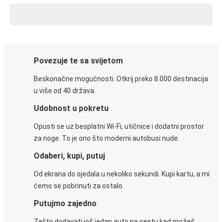
Povezuje te sa svijetom
Beskonačne mogućnosti. Otkrij preko 8.000 destinacija
u više od 40 država.
Udobnost u pokretu
Opusti se uz besplatni Wi-Fi, utičnice i dodatni prostor
za noge. To je ono što moderni autobusi nude.
Odaberi, kupi, putuj
Od ekrana do sjedala u nekoliko sekundi. Kupi kartu, a mi
ćemo se pobrinuti za ostalo.
Putujmo zajedno
Zašto dodavati još jedan auto na cestu kad možeš