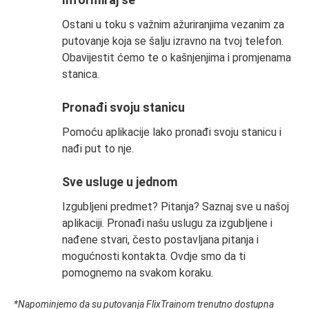
Ostani u toku s važnim ažuriranjima vezanim za
putovanje koja se šalju izravno na tvoj telefon.
Obavijestit ćemo te o kašnjenjima i promjenama
stanica.
Pronađi svoju stanicu
Pomoću aplikacije lako pronađi svoju stanicu i
nađi put to nje.
Sve usluge u jednom
Izgubljeni predmet? Pitanja? Saznaj sve u našoj
aplikaciji. Pronađi našu uslugu za izgubljene i
nađene stvari, često postavljana pitanja i
mogućnosti kontakta. Ovdje smo da ti
pomognemo na svakom koraku.
*Napominjemo da su putovanja FlixTrainom trenutno dostupna