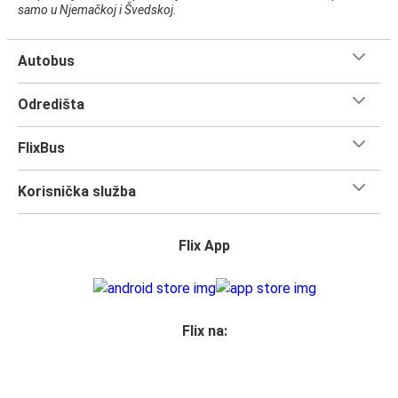
samo u Njemačkoj i Švedskoj.
Autobus
Odredišta
FlixBus
Korisnička služba
Flix App
Flix na: