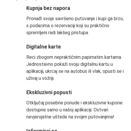
Kupnja bez napora
Pronađi svoje savršeno putovanje i kupi ga brzo,
s podacima o rezervaciji koji su praktično
spremljeni radi lakšeg pristupa.
Digitalne karte
Reci zbogom nepraktičnim papirnatim kartama.
Jednostavno pokaži svoju digitalnu kartu u
aplikaciji, ukrcaj se na autobus ili vlak, opusti se i
uživaj u vožnji.
Ekskluzivni popusti
Otključaj posebne ponude i ekskluzivne kupone
dostupne samo u našoj aplikaciji. Ostvari
nevjerojatne uštede na svojim putovanjima!
Informiraj se